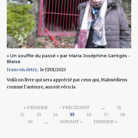
« Un souffle du passé » par Maria Joséphine Gentgès -
Blaise
francois.detry
17/01/2023
Voilà un livre qui sera apprécié par ceux qui, Malmédiens
comme l’auteure, auront vécu la
Pages
« PREMIER
‹ PRÉCÉDENT
…
31
32
33
34
35
36
37
38
39
…
SUIVANT ›
DERNIER »