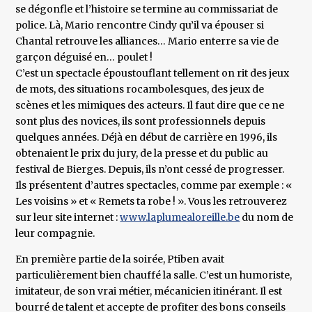
se dégonfle et l’histoire se termine au commissariat de
police. Là, Mario rencontre Cindy qu’il va épouser si
Chantal retrouve les alliances… Mario enterre sa vie de
garçon déguisé en… poulet !
C’est un spectacle époustouflant tellement on rit des jeux
de mots, des situations rocambolesques, des jeux de
scènes et les mimiques des acteurs. Il faut dire que ce ne
sont plus des novices, ils sont professionnels depuis
quelques années. Déjà en début de carrière en 1996, ils
obtenaient le prix du jury, de la presse et du public au
festival de Bierges. Depuis, ils n’ont cessé de progresser.
Ils présentent d’autres spectacles, comme par exemple : «
Les voisins » et « Remets ta robe ! ». Vous les retrouverez
sur leur site internet :
www.laplumealoreille.be
du nom de
leur compagnie.
En première partie de la soirée, Ptiben avait
particulièrement bien chauffé la salle. C’est un humoriste,
imitateur, de son vrai métier, mécanicien itinérant. Il est
bourré de talent et accepte de profiter des bons conseils