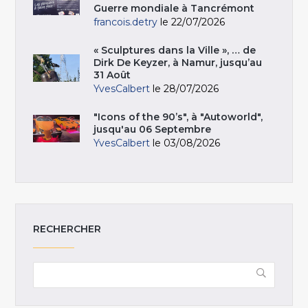
Guerre mondiale à Tancrémont
francois.detry
le 22/07/2026
« Sculptures dans la Ville », … de
Dirk De Keyzer, à Namur, jusqu’au
31 Août
YvesCalbert
le 28/07/2026
"Icons of the 90’s", à "Autoworld",
jusqu'au 06 Septembre
YvesCalbert
le 03/08/2026
RECHERCHER