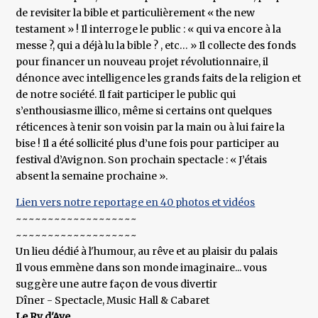
de revisiter la bible et particulièrement « the new
testament » ! Il interroge le public : « qui va encore à la
messe ?, qui a déjà lu la bible ? , etc… » Il collecte des fonds
pour financer un nouveau projet révolutionnaire, il
dénonce avec intelligence les grands faits de la religion et
de notre société. Il fait participer le public qui
s’enthousiasme illico, même si certains ont quelques
réticences à tenir son voisin par la main ou à lui faire la
bise ! Il a été sollicité plus d’une fois pour participer au
festival d’Avignon. Son prochain spectacle : « J’étais
absent la semaine prochaine ».
Lien vers notre reportage en 40 photos et vidéos
~~~~~~~~~~~~~~~~~~~
~~~~~~~~~~~~~~~~~~~
Un lieu dédié à l'humour, au rêve et au plaisir du palais
Il vous emmène dans son monde imaginaire... vous
suggère une autre façon de vous divertir
Dîner - Spectacle, Music Hall & Cabaret
Le Ry d'Ave