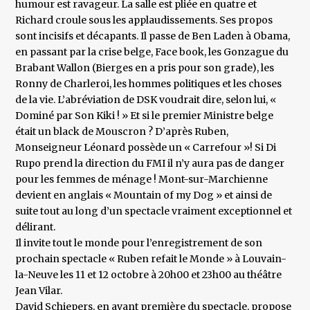
humour est ravageur. La salle est pliée en quatre et
Richard croule sous les applaudissements. Ses propos
sont incisifs et décapants. Il passe de Ben Laden à Obama,
en passant par la crise belge, Face book, les Gonzague du
Brabant Wallon (Bierges en a pris pour son grade), les
Ronny de Charleroi, les hommes politiques et les choses
de la vie. L’abréviation de DSK voudrait dire, selon lui, «
Dominé par Son Kiki ! » Et si le premier Ministre belge
était un black de Mouscron ? D’après Ruben,
Monseigneur Léonard possède un « Carrefour »! Si Di
Rupo prend la direction du FMI il n’y aura pas de danger
pour les femmes de ménage ! Mont-sur-Marchienne
devient en anglais « Mountain of my Dog » et ainsi de
suite tout au long d’un spectacle vraiment exceptionnel et
délirant.
Il invite tout le monde pour l’enregistrement de son
prochain spectacle « Ruben refait le Monde » à Louvain-
la-Neuve les 11 et 12 octobre à 20h00 et 23h00 au théâtre
Jean Vilar.
David Schiepers, en avant première du spectacle, propose