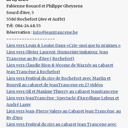
Fabienne Rouard et Philippe Gheysens
Sourd d’Ave, 5
5580 Rochefort (Ave et Auffe)
Tél : 084-24.48.55
Réservation :
info@jeantrancene.be
~~~~~~~~~~~~~~~~~~~
Lien vers Louis & Louise Dans «Crie-moi que tu m'aimes »
Lien vers Olivier Laurent, Humoriste imitateur. Jean
Trancene au Ry d'Ave ( Rochefort)
Lien vers Claudie Rion & Jérome de Warzée au cabaret
Jean Trancène à Rochefort
Lien vers Festival du rire de Rochefort avec Martin et
Bourvil au cabaret de JeanTrancene en 27 vidéos
Lien vers Gil et Maxime Thierry au cabaret Jeantrancene
Lien vers JeanTrancène : Spectacle d'Angélique Leleux et
André Lamy
Lien vers Jean-Pierre Valere au Cabaret Jean Trancène, au
Ry d'Ave
Lien vers Festival du rire au cabaret Jean Trancene avec