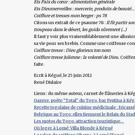
Ets Paix du cœur : alimentation générale
Ets Dieumerveilles : mercerie, produits de beauté…
Coiffure et tresses mon berger : ps 78
Citons un extrait de ce psaume 78 :
Il fit partir 
troupeau dans le désert, les guida sûrement (…)
Il faut y voir plus vraisemblablement une allusion 
sa vie pour ses brebis. Comme une coiffeuse cons
Coiffure tresse : Dieu glorieux ton nom
Coiffure tresse Julienne : la volonté de Dieu.
Coiffez
faite.
Ecrit à Kégué, le 25 juin 2012
René Dislaire
Liens : du même auteur, carnet de flâneries à K
Gazere, poète “Total” du Togo, bar Festina à Ké
Recette togolaise de cuisine médicinale : fricas
Belgique au Togo: elles tiennent le Relais du St
Les motos du Togo, attraction touristique…
Où loger à Lomé: Villa Blonde à Kégué
Le salon de coiffure Obama, à Lomé (Togo)