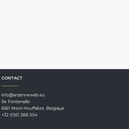
CONTACT
info@ardenneweb.eu
9e Fontenaille
6661 Mont-Houffalize, Belgique
+32 (0)61 288 304