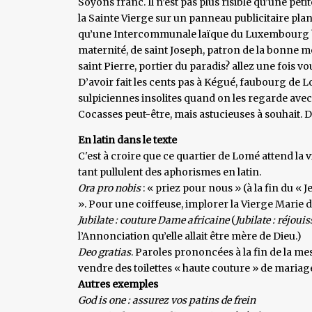
Soyons franc. Il n’est pas plus risible qu’une pet
la Sainte Vierge sur un panneau publicitaire plant
qu’une Intercommunale laïque du Luxembourg belg
maternité, de saint Joseph, patron de la bonne mo
saint Pierre, portier du paradis? allez une fois vo
D’avoir fait les cents pas à Kégué, faubourg de 
sulpiciennes insolites quand on les regarde avec l
Cocasses peut-être, mais astucieuses à souhait. 
En latin dans le texte
C'est à croire que ce quartier de Lomé attend la v
tant pullulent des aphorismes en latin.
Ora pro nobis
: « priez pour nous » (à la fin du «
». Pour une coiffeuse, implorer la Vierge Marie
Jubilate : couture Dame africaine
(
Jubilate : réjoui
l’Annonciation qu’elle allait être mère de Dieu.)
Deo gratias
. Paroles prononcées à la fin de la me
vendre des toilettes « haute couture » de mariage
Autres exemples
God is one : assurez vos patins de frein