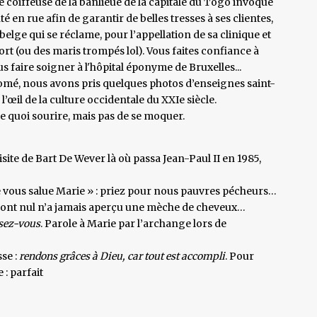
ite coiffeuse de la banlieue de la capitale du Togo invoque
é en rue afin de garantir de belles tresses à ses clientes,
e qui se réclame, pour l’appellation de sa clinique et
rt (ou des maris trompés lol). Vous faites confiance à
us faire soigner à l'hôpital éponyme de Bruxelles...
Lomé, nous avons pris quelques photos d’enseignes saint-
’œil de la culture occidentale du XXIe siècle.
De quoi sourire, mais pas de se moquer.
isite de Bart De Wever là où passa Jean-Paul II en 1985,
 Je vous salue Marie » : priez pour nous pauvres pécheurs…
 dont nul n’a jamais aperçu une mèche de cheveux…
ssez-vous
. Parole à Marie par l’archange lors de
sse :
rendons grâces à Dieu, car tout est accompli
. Pour
 : parfait