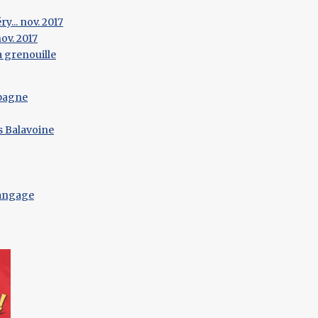
y... nov. 2017
ov. 2017
a grenouille
mpagne
s Balavoine
langage