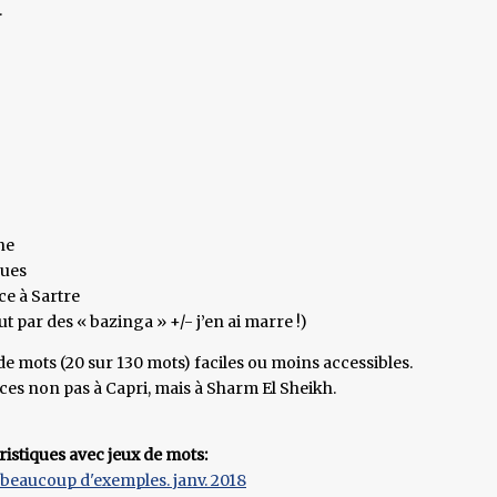
.
ne
ques
ace à Sartre
t par des « bazinga » +/- j’en ai marre !)
 de mots (20 sur 130 mots) faciles ou moins accessibles.
es non pas à Capri, mais à Sharm El Sheikh.
oristiques avec jeux de mots:
t beaucoup d'exemples. janv. 2018