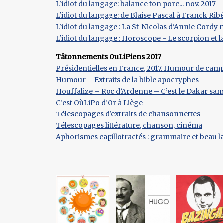
L'idiot du langage: balance ton porc... nov. 2017
L'idiot du langage: de Blaise Pascal à Franck Ribér
L'idiot du langage : La St-Nicolas d'Annie Cordy n
L'idiot du langage : Horoscope - Le scorpion et l
Tâtonnements OuLiPiens 2017
Présidentielles en France, 2017. Humour de ca
Humour – Extraits de la bible apocryphes
Houffalize – Roc d’Ardenne – C’est le Dakar san
C’est OùLiPo d’Or à Liège
Télescopages d’extraits de chansonnettes
Télescopages littérature, chanson, cinéma
Aphorismes capillotractés : grammaire et beau 