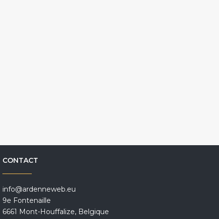
CONTACT
info@ardenneweb.eu
9e Fontenaille
6661 Mont-Houffalize, Belgique