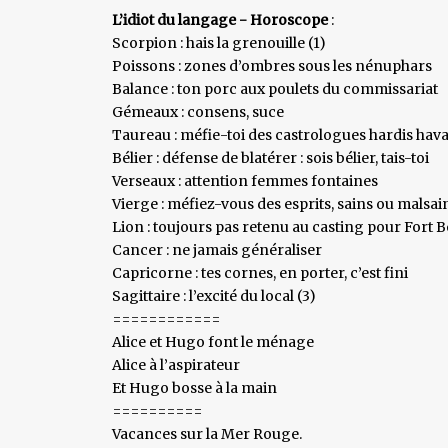
L’idiot du langage - Horoscope
:
Scorpion : hais la grenouille (1)
Poissons : zones d’ombres sous les nénuphars
Balance : ton porc aux poulets du commissariat
Gémeaux : consens, suce
Taureau : méfie-toi des castrologues hardis hava
Bélier : défense de blatérer : sois bélier, tais-toi
Verseaux : attention femmes fontaines
Vierge : méfiez-vous des esprits, sains ou malsai
Lion : toujours pas retenu au casting pour Fort 
Cancer : ne jamais généraliser
Capricorne : tes cornes, en porter, c’est fini
Sagittaire : l’excité du local (3)
============
Alice et Hugo font le ménage
Alice à l’aspirateur
Et Hugo bosse à la main
==========
Vacances sur la Mer Rouge.