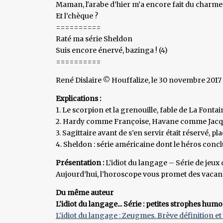
Maman, l'arabe d’hier m’a encore fait du charme
Et l’chèque ?
==========
Raté ma série Sheldon
Suis encore énervé, bazinga ! (4)
==========
René Dislaire © Houffalize, le 30 novembre 2017
Explications :
1. Le scorpion et la grenouille, fable de La Fontai
2. Hardy comme Françoise, Havane comme Jac
3. Sagittaire avant de s’en servir était réservé, pl
4. Sheldon : série américaine dont le héros conclu
Présentation :
L’idiot du langage – Série de jeux
Aujourd’hui, l’horoscope vous promet des vacanc
Du même auteur
L'idiot du langage... Série : petites strophes hum
L'idiot du langage : Zeugmes. Brève définition e