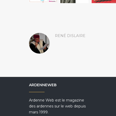
RENÉ DISLAIRE
ARDENNEWEB
Ardenne Web est le magazine
des ardennes sur le web depuis
mars 1999.