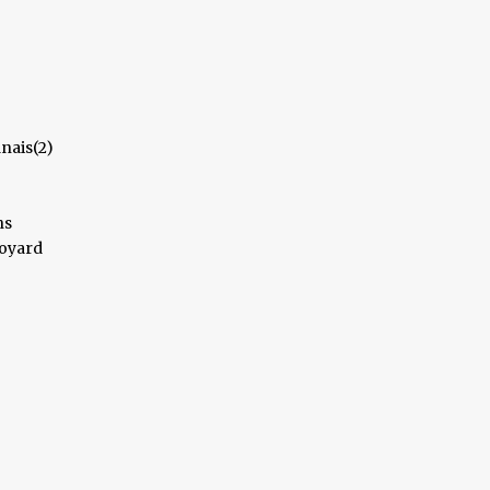
nais(2)
ns
Boyard