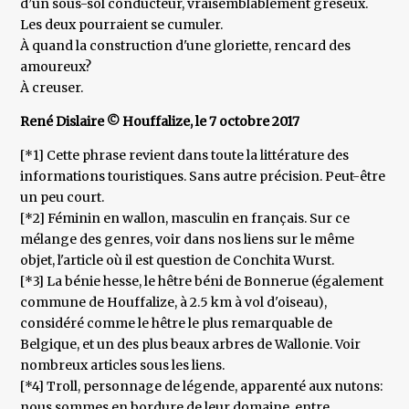
d’un sous-sol conducteur, vraisemblablement gréseux.
Les deux pourraient se cumuler.
À quand la construction d'une gloriette, rencard des
amoureux?
À creuser.
René Dislaire © Houffalize, le 7 octobre 2017
[*1] Cette phrase revient dans toute la littérature des
informations touristiques. Sans autre précision. Peut-être
un peu court.
[*2] Féminin en wallon, masculin en français. Sur ce
mélange des genres, voir dans nos liens sur le même
objet, l'article où il est question de Conchita Wurst.
[*3] La bénie hesse, le hêtre béni de Bonnerue (également
commune de Houffalize, à 2.5 km à vol d'oiseau),
considéré comme le hêtre le plus remarquable de
Belgique, et un des plus beaux arbres de Wallonie. Voir
nombreux articles sous les liens.
[*4] Troll, personnage de légende, apparenté aux nutons:
nous sommes en bordure de leur domaine, entre