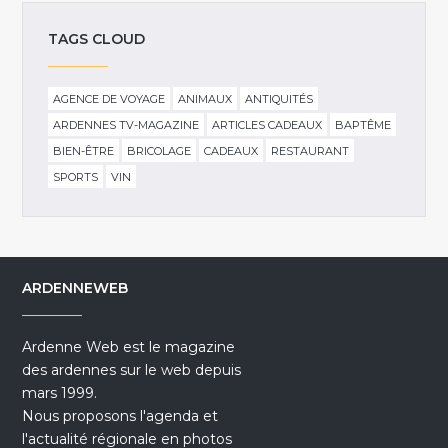
TAGS CLOUD
AGENCE DE VOYAGE
ANIMAUX
ANTIQUITÉS
ARDENNES TV-MAGAZINE
ARTICLES CADEAUX
BAPTÊME
BIEN-ÊTRE
BRICOLAGE
CADEAUX
RESTAURANT
SPORTS
VIN
ARDENNEWEB
Ardenne Web est le magazine
des ardennes sur le web depuis
mars 1999.
Nous proposons l'agenda et
l'actualité régionale en photos