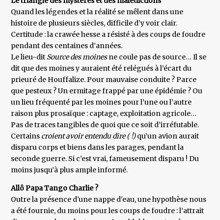
Le triangle des mystères et des malédictions
Quand les légendes et la réalité se mêlent dans une
histoire de plusieurs siècles, difficile d’y voir clair.
Certitude : la crawée hesse a résisté à des coups de foudre
pendant des centaines d’années.
Le lieu-dit
Source des moines
ne coule pas de source… Il se
dit que des moines y auraient été relégués à l’écart du
prieuré de Houffalize. Pour mauvaise conduite ? Parce
que pesteux ? Un ermitage frappé par une épidémie ? Ou
un lieu fréquenté par les moines pour l’une ou l’autre
raison plus prosaïque : captage, exploitation agricole…
Pas de traces tangibles de quoi que ce soit d’irréfutable.
Certains
croient avoir entendu dire ( !)
qu’un avion aurait
disparu corps et biens dans les parages, pendant la
seconde guerre. Si c’est vrai, fameusement disparu ! Du
moins jusqu’à plus ample informé.
Allô Papa Tango Charlie ?
Outre la présence d'une nappe d'eau, une hypothèse nous
a été fournie, du moins pour les coups de foudre : l’attrait