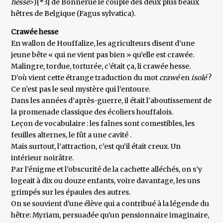
hesse>
)[*3] de Bonnerue le couple des deux plus beaux
hêtres de Belgique (Fagus sylvatica).
Crawée hesse
En wallon de Houffalize, les agriculteurs disent d’une
jeune bête « qui ne vient pas bien » qu’elle est crawée.
Malingre, tordue, torturée, c’était ça, li crawée hesse.
D’où vient cette étrange traduction du mot
crawé
en
isolé
?
Ce n’est pas le seul mystère qui l’entoure.
Dans les années d’après-guerre, il était l’aboutissement de
la promenade classique des écoliers houffalois.
Leçon de vocabulaire : les faînes sont comestibles, les
feuilles alternes, le fût a une cavité .
Mais surtout, l’attraction, c’est qu’il était creux. Un
intérieur noirâtre.
Par l’énigme et l’obscurité de la cachette alléchés, on s’y
logeait à dix ou douze enfants, voire davantage, les uns
grimpés sur les épaules des autres.
On se souvient d'une élève qui a contribué à la légende du
hêtre: Myriam, persuadée qu'un pensionnaire imaginaire,