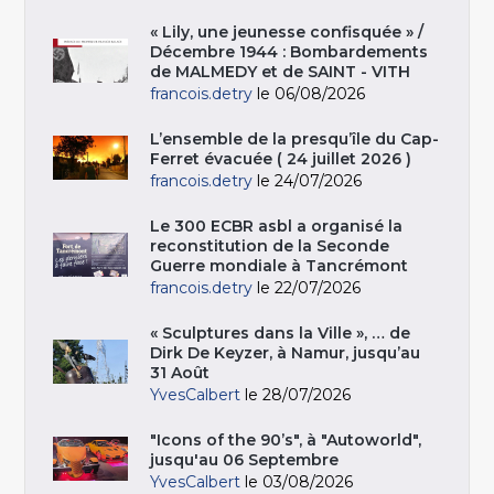
« Lily, une jeunesse confisquée » /
Décembre 1944 : Bombardements
de MALMEDY et de SAINT - VITH
francois.detry
le 06/08/2026
L’ensemble de la presqu’île du Cap-
Ferret évacuée ( 24 juillet 2026 )
francois.detry
le 24/07/2026
Le 300 ECBR asbl a organisé la
reconstitution de la Seconde
Guerre mondiale à Tancrémont
francois.detry
le 22/07/2026
« Sculptures dans la Ville », … de
Dirk De Keyzer, à Namur, jusqu’au
31 Août
YvesCalbert
le 28/07/2026
"Icons of the 90’s", à "Autoworld",
jusqu'au 06 Septembre
YvesCalbert
le 03/08/2026