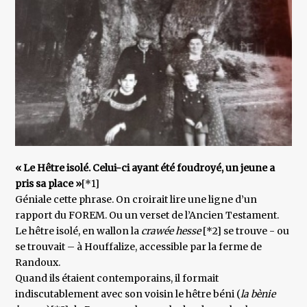
« Le Hêtre isolé. Celui-ci ayant été foudroyé, un jeune a
pris sa place »
[*1]
Géniale cette phrase. On croirait lire une ligne d’un
rapport du FOREM. Ou un verset de l’Ancien Testament.
Le hêtre isolé, en wallon la
crawée hesse
[*2] se trouve - ou
se trouvait – à Houffalize, accessible par la ferme de
Randoux.
Quand ils étaient contemporains, il formait
indiscutablement avec son voisin le hêtre béni (
la bènie