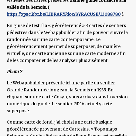
visuelles des cartes présentes
dans le guide consacré à la
vallée de la Semois. (
https://opac.kbr.be/LIBRARY/doc/SYRACUSE/13088780
).
En guise de test, il a « géoréférencé » 3 cartes de sentiers
pédestres dans le Webappbuilder afin de pouvoir suivre la
randonnée sur une carte contemporaine. Le
géoréférencement permet de superposer, de manière
virtuelle, une carte ancienne sur une carte moderne afin
de les comparer et de les analyser plus aisément.
Photo 7
Le Webappbuilder présente ici une partie du sentier
Grande Randonnée longeant la Semois en 1935. En
cliquant sur une carte Cosyn, vous arrivez dans la version
numérique du guide. Le sentier GR16 actuel y a été
superposé.
Comme carte de fond, j’ai choisi une carte basique
géoréférencée provenant de Cartesius, « Topomaps