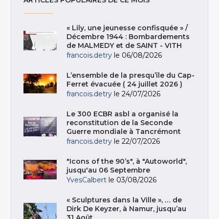
« Lily, une jeunesse confisquée » /
Décembre 1944 : Bombardements
de MALMEDY et de SAINT - VITH
francois.detry
le 06/08/2026
L’ensemble de la presqu’île du Cap-
Ferret évacuée ( 24 juillet 2026 )
francois.detry
le 24/07/2026
Le 300 ECBR asbl a organisé la
reconstitution de la Seconde
Guerre mondiale à Tancrémont
francois.detry
le 22/07/2026
"Icons of the 90’s", à "Autoworld",
jusqu'au 06 Septembre
YvesCalbert
le 03/08/2026
« Sculptures dans la Ville », … de
Dirk De Keyzer, à Namur, jusqu’au
31 Août