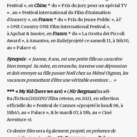
Festival »,
en
Chine
, * du « Prix du jury pour un spécial TV
« , au « Festival international du Film d’Animation
d’Annecy »,
en
France
, * du « Prix du Jeune Public », à l’
« ONE Country ONE Film International Festival »,
à Apchat & Issoire,
en
France
, * du « La Grotta dei Piccoli
Award », à Amantea,
en Italie
/projeté ce samedi 11, à 16h30,
au « Palace »).
Synopsis
:
« Jeanne, 8 ans, est une petite fille au caractère
bien trempé. Sa mère, en revanche, traverse une dépression
et doit envoyer sa fille passer Noël chez sa Mémé Oignon, les
vacances promettant d’être une véritable aventure ... »
*** « My Kid (here we are) »
(
Nir Bergman
/Israël-
Ita./fiction/2020/92’/film retenu, en 2021, en sélection
officielle du « Festival de Cannes »/projeté le lundi 06, à
18h45, au « Palace », & le mardi 07, à 19h, au « Ciné
Aventure »).
Ce denier film
sera également
projeté
,
en présence de