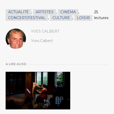
ACTUALITÉ
,
ARTISTES
,
CINÉMA
,
25
CONCERT/FESTIVAL
,
CULTURE
,
LOISIR
lectures
YVES CALBERT
Yves Calbert
A LIRE AUSSI