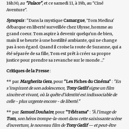
18h30,
au
"Palace"
, et ce samedi 11, à 19h, au "Ciné
Aventure".
Synopsis
: "Dans la mystique
Camargue
, 'Tom Medina'
débarque en liberté surveillée chez Ulysse, homme au
grand coeur. Tom aspire à devenir quelqu’un de bien,
mais il se heurte à une hostilité ambiante, qui ne change
pas à son égard. Quand il croise la route de Suzanne, qui a
été séparée de sa fille, Tom est prêt à créer sa propre
justice pour prendre sa revanche sur le monde ..."
Critiques de la Presse
:
** par
Margherita Gera
, pour
"Les Fiches du Cinéma"
:
"En
s’inspirant de son adolescence,
Tony Gatlif
signe un film
sincère et vivant, où la quête d’identité est indissociable de
celle - plus urgente encore - de liberté."
** par
Samuel Douhaire
, pour
"Télérama"
:
"À l’image de
Tom
, son héros trompe-la-mort dans cette saisissante scène
d’ouverture, le nouveau film de
Tony Gatlif
— et peut-être