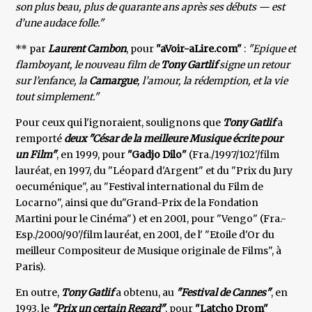
son plus beau, plus de quarante ans après ses débuts — est
d’une audace folle."
** par
Laurent Cambon
, pour
"aVoir-aLire.com"
:
"Epique et
flamboyant, le nouveau film de
Tony Gartlif
signe un retour
sur l’enfance, la
Camargue
, l’amour, la rédemption, et la vie
tout simplement."
Pour ceux qui l'ignoraient, soulignons que
Tony Gatlif
a
remporté
deux "César de la meilleure Musique écrite pour
un Film"
, en 1999, pour
"Gadjo Dilo"
(Fra./1997/102'/film
lauréat, en 1997, du "Léopard d'Argent" et du "Prix du Jury
oecuménique", au "Festival international du Film de
Locarno", ainsi que du"Grand-Prix de la Fondation
Martini pour le Cinéma") et en 2001, pour "Vengo" (Fra.-
Esp./2000/90'/film lauréat, en 2001, de l' "Etoile d'Or du
meilleur Compositeur de Musique originale de Films", à
Paris).
En outre,
Tony Gatlif
a obtenu, au
"Festival de Cannes"
, en
1993, le
"Prix un certain Regard"
, pour
"Latcho Drom"