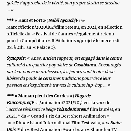
qu’elle s’approche de la vérité, son propre destin se dessine
… »
*** « Haut et Fort »
(
Nabil Ayouch
/Fra.-
Maroc/fiction/2020/102’/film retenu, en 2021, en sélection
officielle du « Festival de Cannes »/également retenu
pour la Compétition « RêVolutions »/projeté le mercredi
08, à 21h, au « Palace »).
Synopsis
:
« Anas, ancien rappeur, est engagé dans le centre
culturel d’un quartier populaire de
Casablanca
. Encouragés
par leur nouveau professeur, les jeunes vont tenter de se
libérer du poids de certaines traditions pour vivre leur
passion et s’exprimer à travers la culture hip-hop … »
*** « Maman pleut des Cordes »
(
Hugo de
Faucompret
/Fra./animation/2021/50’/avec la
voix
de
l'
actrice réalisatrice belge
Yolande Moreau
/ film lauréat, en
2021, * du « Grand-Prix du Best Short Aniimation »,
au « Rhode Island International Film Festival »,
aux
Etats-
Unis
, * du « Best Animation Award », au « Shanghai TV