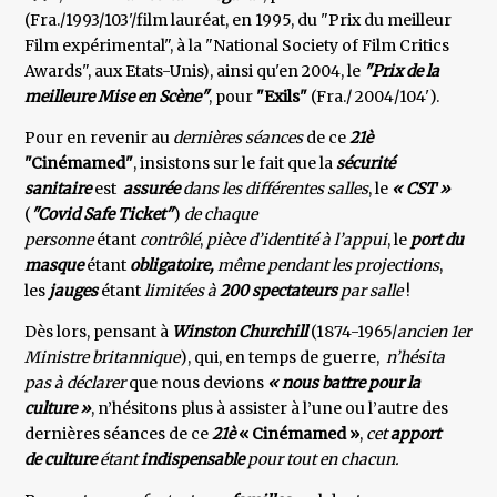
(Fra./1993/103'/film lauréat, en 1995, du "Prix du meilleur
Film expérimental", à la "National Society of Film Critics
Awards", aux Etats-Unis), ainsi qu'en 2004, le
"Prix de la
meilleure Mise en Scène"
, pour
"Exils"
(Fra./ 2004/104').
Pour en revenir au
dernières séances
de ce
21è
"Cinémamed"
, insistons sur le fait que la
sécurité
sanitaire
est
assurée
dans les différentes salles
, le
« CST »
(
"Covid Safe Ticket"
)
de chaque
personne
étant
contrôlé
,
pièce d’identité à l’appui
, le
port du
masque
étant
obligatoire,
même pendant les projections
,
les
jauges
étant
limitées à
200 spectateurs
par salle
!
Dès lors, pensant à
Winston Churchill
(1874-1965/
ancien 1er
Ministre britannique
), qui, en temps de guerre,
n’hésita
pas à déclarer
que nous devions
« nous battre pour la
culture »
, n’hésitons plus à assister à l’une ou l’autre des
dernières séances de ce
21è
« Cinémamed »
,
cet
apport
de culture
étant
indispensable
pour tout en chacun.