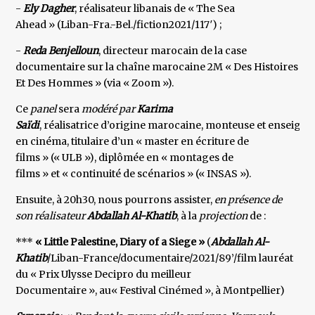
-
Ely Dagher
, réalisateur libanais de « The Sea
Ahead » (Liban-Fra.-Bel./fiction2021/117′) ;
-
Reda Benjelloun
, directeur marocain de la case
documentaire sur la chaîne marocaine 2M « Des Histoires
Et Des Hommes » (via « Zoom »).
Ce
panel
sera
modéré par
Karima
Saïdi
, réalisatrice d’origine marocaine, monteuse et enseign
en cinéma, titulaire d’un « master en écriture de
films » (« ULB »), diplômée en « montages de
films » et « continuité de scénarios » (« INSAS »).
Ensuite, à 20h30, nous pourrons assister,
en présence de
son réalisateur
Abdallah Al-Khatib
, à la
projection
de :
***
« Little Palestine, Diary of a Siege »
(
Abdallah Al-
Khatib
/Liban-France/documentaire/2021/89’/film lauréat
du « Prix Ulysse Decipro du meilleur
Documentaire », au« Festival Cinémed », à Montpellier)