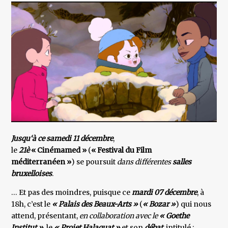
Jusqu‘à ce samedi 11 décembre
,
le
21è
« Cinémamed »
(
« Festival du Film
méditerranéen »
) se poursuit
dans différentes
salles
bruxelloises
.
… Et pas des moindres, puisque ce
mardi 07 décembre
, à
18h, c’est le
« Palais des Beaux-Arts »
(
« Bozar »
) qui nous
attend, présentant,
en collaboration avec le
« Goethe
Institut »
, le
« Projet Halaquat »
et son
débat
intitulé :