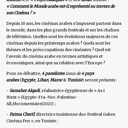
« Comment le Monde arabe est-il représenté au travers de
son Cinéma ? »
Depuis 10 ans, les cinémas arabes s’imposent partout dans
le monde, dans les plus grands festivals et sur les chaînes
de télévision. Quelles sont les évolutions majeures de ces
cinémas depuis les printemps arabes ? Quels sont les
thèmes et les préoccupations des cinéastes ? Quel est
l’avenir du cinéma arabe en termes artistiques et
économiques, ainsi que sa relation avec l’Europe ?
Pour en débattre,
4 panelistes
issus de
4 pays
arabes
(
Egypte
,
Liban
,
Maroc
&
Tunisie
) seront
présents
:
-
Samaher Alqadi
, réalisatrice égyptienne de « As I
Want » (Egypte-Fra.-Nor.-Palestine-
All./documentaire/2021) ;
-
Fatma Cherif
, directrice tunisienne du« Festival Gabes
Cinéma Fen », en Tunisie ;