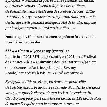
Synopsis
:
« Pendant la guerre civile syrienne, Yarmouk,
quartier de Damas, où sont réfugié.e.s des milliers
de Palestinien.ne.s a été le lieu de combats féroces. ‘Little
Palestine, Diary of a Siege’ est un journal filmé qui suit le
destin des civils pendant le siège brutal de la ville, imposé
par le régime syrien, suite à ces batailles … »
Notons que 4 films seront encore présentés en avant-
premières nationales :
*** « A Chiara »
(
Jonas Carpignano
/Fra.-
Ita./fiction/2021/81’/film présenté, en 2021, au « Festival
de Cannes », à la « Quinzaine des Réalisateurs »/projeté,
en présence de l’actrice principale, Swamy
Rotolo, le mardi 07, à 19h, au « Ciné Aventure »).
Synopsis
:
« Chiara, 16 ans, vit dans une petite ville
de Calabre, entourée de toute sa famille. Pour les 18 ans de sa
sœur, une grande fête réunit tout le clan. Le lendemain,
Claudio, son père, part sans laisser de traces. Elle décide alors
de mener l’enquête pour le retrouver. A mesure