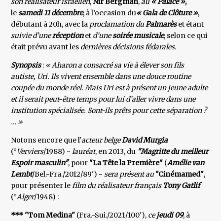
son réalisateur israélien
,
Nir Bergman
,
au
« Palace »
,
le
samedi 11 décembre
, à l’occasion du
« Gala de Clôture »
,
débutant à 20h, avec la
proclamation du
Palmarès
et étant
suivie d’une
réception
et
d’une
soirée musicale
, selon ce qui
était prévu avant les
dernières décisions fédarales.
Synopsis
:
« Aharon a consacré sa vie à élever son fils
autiste, Uri. Ils vivent ensemble dans une douce routine
coupée du monde réel. Mais Uri est à présent un jeune adulte
et il serait peut-être temps pour lui d’aller vivre dans une
institution spécialisée. Sont-ils prêts pour cette séparation ?
… »
Notons encore que l'
acteur belge
David Murgia
(°
Verviers
/1988) -
lauréat
, en 2013, du
"Magritte du meilleur
Espoir
masculin"
, pour
"La Tête la Première"
(
Amélie van
Lembt
/Bel.-Fra./2012/89') -
sera présent au
"Cinémamed"
,
pour présenter le
film du réalisateur français
Tony Gatlif
(°
Alger
/1948) :
*** "Tom Medina"
(Fra.-Sui./2021/100'),
ce
jeudi 09
, à