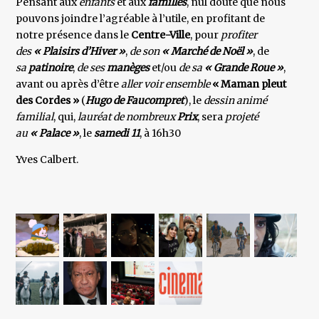
Pensant aux
enfants
et aux
familles
, nul doute que nous
pouvons joindre l’agréable à l’utile, en profitant de
notre présence dans le
Centre-Ville
, pour
profiter
des
« Plaisirs d’Hiver »
,
de son
« Marché de Noël »
, de
sa
patinoire
,
de ses
manèges
et/ou
de sa
« Grande Roue »
,
avant ou après d’être
aller voir ensemble
« Maman pleut
des Cordes »
(
Hugo de Faucompret
), le
dessin animé
familial
, qui,
lauréat de nombreux
Prix
, sera
projeté
au
« Palace »
, le
samedi 11
, à 16h30
Yves Calbert.