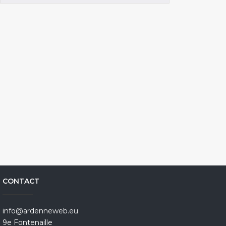
CONTACT
info@ardenneweb.eu
9e Fontenaille