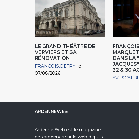
LE GRAND THÉÂTRE DE
FRANÇOIS
VERVIERS ET SA
MARQUET,
RÉNOVATION
DANS LA 
JACQUES"
FRANCOIS.DETRY
le
22 & 30 
07/08/2026
YVESCALB
ARDENNEWEB
Ardenne Web est le magazine
des ardennes sur le web depuis