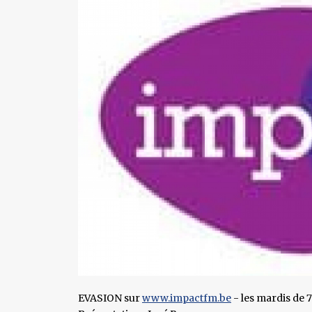
EVASION sur
www.impactfm.be
- les mardis de 7