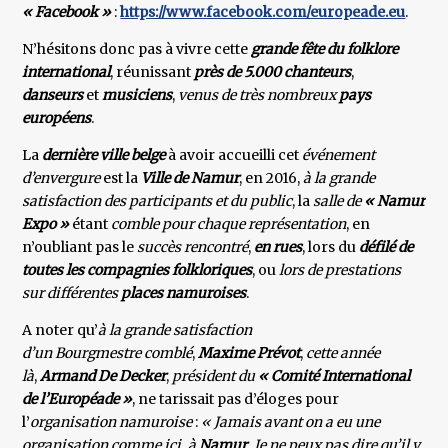
« Facebook »
:
https://www.facebook.com/europeade.eu
.
N’hésitons donc pas à vivre cette
grande fête du folklore
international
, réunissant
près de 5.000 chanteurs
,
danseurs
et
musiciens
,
venus de très nombreux
pays
européens
.
La
dernière ville belge
à avoir accueilli cet
événement
d’envergure
est la
Ville de Namur
, en 2016,
à la grande
satisfaction des participants et du public
, la
salle de
« Namur
Expo »
étant
comble pour chaque représentation
, en
n’oubliant pas le
succès rencontré
,
en rues
, lors du
défilé de
toutes les compagnies folkloriques
, ou
lors de prestations
sur différentes
places namuroises
.
A noter qu’
à la grande satisfaction
d’un Bourgmestre comblé
,
Maxime Prévot
,
cette année
là
,
Armand De Decker
,
président du
« Comité International
de l’Européade »
, ne tarissait pas d’éloges pour
l’
organisation namuroise
:
« Jamais avant on a eu une
organisation comme ici, à
Namur
. Je ne peux pas dire qu’il y