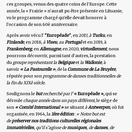
ces groupes, venus des quatre coins de l’Europe. Cette
année, la « Frairie » n’aurait pu être présente en Lituanie,
vu le programme chargé qu’elle devait honorer à
l’occasion de son 60è anniversaire.
Après avoir vécu l'
"Européade"
, en 2017,
à
Turku
, en
Finlande
, en 2018,
à
Viseu
,
au
Portugal
et en 2019, à
Frankenberg
, en
Allemagne
, en 2020,
virtuellement
, nous
pourrons découvrir, parmi tant d’autres, la prestation
du
groupe représentant la
Belgique
et
la
Wallonie
, à
savoir
« La Pastourelle »
, de la
Commune de La Bruyère
,
réputée pour son
programme de danses traditionnelles de
la fin du XIXè siècle
.
Soulignons le
but
recherché par l’
« Européade »,
qui se
déroule
chaque année dans un pays différent
, le siège de
son
« Comité International »
se situant
à
Antwerpen
, où fut
organisée, en 1964, la
1ère édition
:
« Notre but est
de
préserver nos traditions culturelles régionales
immatérielles
, qu’il s’agisse de
musiques
, de
danses
, de