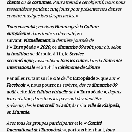
chants
ou de
costumes
. Pour atteindre cet objectif, nous nous
rassemblons pendant cinq jours pour présenter nos danses
et notre musique lors de spectacles.»
Tous ensemble
,
rendons
Hommage à la Culture
européenne
,
dans toute sa diversité
, en
suivant,
virtuellement
, la
dernière journée de
l’
« Européade »
2020
, ce
dimanche 09 août
,
jour où, selon
la
tradition
, se déroule, à 11h, le
Service
oecuménique
,
rassemblant
tous les cultes
dans la
fraternité
internationale
, et à 15h, la
Cérémonie de Clôture
.
Par ailleurs, tant sur le
site de l’
« Européade »
, que
sur
«
Facebook »
, nous pourrons revivre,
dès ce
dimanche 09
aoüt
, cette
1ère édition virtuelle
de l'
« Européade »
,
depuis
leur création
,
dans tous les pays qui devaient être
présents
,
dès le
mercredi 05 août
, dans la
Ville de Klaipeda
,
en
Lituanie
.
Avec tous les groupes participants
et le
« Comité
International de l’Européade »
, portons bien haut,
tous