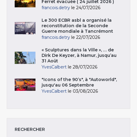
Ferret évacuée ( 24 juillet 2026 )
francois.detry
le 24/07/2026
Le 300 ECBR asbl a organisé la
reconstitution de la Seconde
Guerre mondiale à Tancrémont
francois.detry
le 22/07/2026
« Sculptures dans la Ville », … de
Dirk De Keyzer, à Namur, jusqu’au
31 Août
YvesCalbert
le 28/07/2026
"Icons of the 90’s", à "Autoworld",
jusqu'au 06 Septembre
YvesCalbert
le 03/08/2026
RECHERCHER