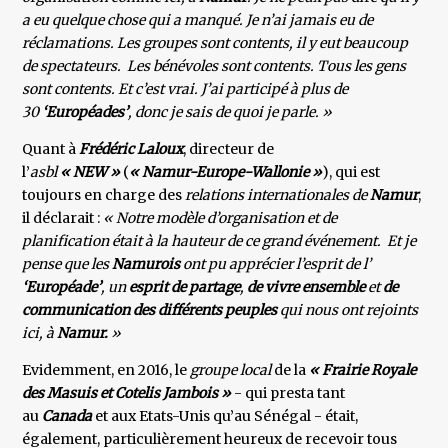
a eu quelque chose qui a manqué. Je n’ai jamais eu de
réclamations. Les groupes sont contents, il y eut beaucoup
de spectateurs. Les bénévoles sont contents. Tous les gens
sont contents. Et c’est vrai. J’ai participé à plus de
30
‘Européades’
, donc je sais de quoi je parle. »
Quant à
Frédéric Laloux
, directeur de
l’
asbl
« NEW »
(
« Namur-Europe-Wallonie »
), qui est
toujours en charge des
relations internationales de
Namur
,
il déclarait :
« Notre modèle d’organisation et de
planification était à la hauteur de ce grand événement. Et je
pense que les
Namurois
ont pu apprécier l’esprit de l’
‘Européade’
, un
esprit de partage
,
de vivre ensemble
et
de
communication des différents peuples
qui nous ont rejoints
ici, à
Namur.
»
Evidemment, en 2016, le
groupe local
de la
« Frairie Royale
des Masuis et Cotelis Jambois »
- qui presta tant
au
Canada
et aux Etats-Unis qu’au Sénégal - était,
également, particulièrement heureux de recevoir tous