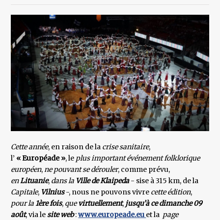
Cette année
, en raison de la
crise sanitaire
,
l’
« Européade »
, le
plus important événement folklorique
européen
,
ne pouvant se dérouler
, comme prévu,
en
Lituanie
,
dans la
Ville de Klaipeda
- sise à 315 km, de la
Capitale
,
Vilnius
-, nous ne pouvons vivre
cette édition
,
pour la
1ère fois
,
que
virtuellement
,
jusqu’à ce dimanche 09
août
, via le
site web
:
www.europeade.eu
et la
page