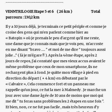
---------------------------------
VENNTRILOGIE Etape 5 et 6 ( 26 km ) Total
parcouru : 130,2 km
Il y a 10 jours déjà, je terminais ce petit périple et comme je
croise des gens qui m'en parlent comme hier au
« Batopin » où je prenais le peu d'argent qu'il me reste,
une dame que je connais mais que je vois peu, m'accoste
en me disant "bravo ..... " et moi de me dire " toujours aussi
jolie ..." ( là je m'égare !! ). Après la 4ème étape, après 2
jours de repos, j'ai constaté que mes vieux accus avaient le
même problème que ceux de mon smartphone, ils ne
rechargent plus à fond. Je quitte mon village à pied en
direction du départ ( + 4 km) en débutant par le
« Calvaire », Cela commence fort et un panneau me
rappelle qu'un jour, ce fut la mer à Malmedy . Je marche un
jour avec une dame âgée de 10 ans de moins que moi qui
me dit " tu feras sans problèmes les 2 étapes en une fois ".
Et bien, non, ce ne fut pas facile , mais très heureux d'y