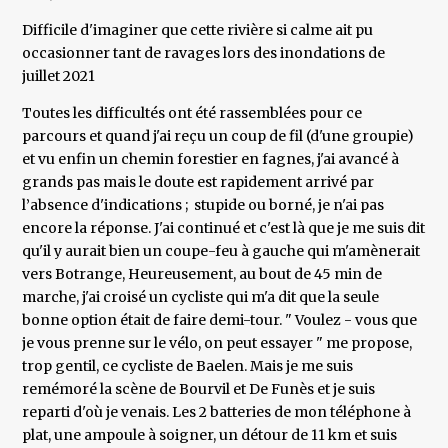
Difficile d'imaginer que cette rivière si calme ait pu
occasionner tant de ravages lors des inondations de
juillet 2021
Toutes les difficultés ont été rassemblées pour ce
parcours et quand j'ai reçu un coup de fil (d'une groupie)
et vu enfin un chemin forestier en fagnes, j'ai avancé à
grands pas mais le doute est rapidement arrivé par
l’absence d'indications ; stupide ou borné, je n'ai pas
encore la réponse. J'ai continué et c'est là que je me suis dit
qu'il y aurait bien un coupe-feu à gauche qui m'amènerait
vers Botrange, Heureusement, au bout de 45 min de
marche, j'ai croisé un cycliste qui m'a dit que la seule
bonne option était de faire demi-tour. " Voulez - vous que
je vous prenne sur le vélo, on peut essayer " me propose,
trop gentil, ce cycliste de Baelen. Mais je me suis
remémoré la scène de Bourvil et De Funès et je suis
reparti d'où je venais. Les 2 batteries de mon téléphone à
plat, une ampoule à soigner, un détour de 11 km et suis