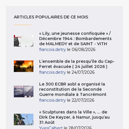
ARTICLES POPULAIRES DE CE MOIS
« Lily, une jeunesse confisquée » /
Décembre 1944 : Bombardements
de MALMEDY et de SAINT - VITH
francois.detry
le 06/08/2026
L’ensemble de la presqu’île du Cap-
Ferret évacuée ( 24 juillet 2026 )
francois.detry
le 24/07/2026
Le 300 ECBR asbl a organisé la
reconstitution de la Seconde
Guerre mondiale à Tancrémont
francois.detry
le 22/07/2026
« Sculptures dans la Ville », … de
Dirk De Keyzer, à Namur, jusqu’au
31 Août
YvesCalbert
le 28/07/2026