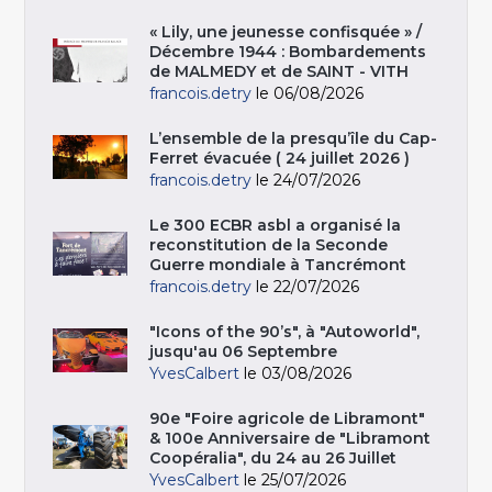
« Lily, une jeunesse confisquée » /
Décembre 1944 : Bombardements
de MALMEDY et de SAINT - VITH
francois.detry
le 06/08/2026
L’ensemble de la presqu’île du Cap-
Ferret évacuée ( 24 juillet 2026 )
francois.detry
le 24/07/2026
Le 300 ECBR asbl a organisé la
reconstitution de la Seconde
Guerre mondiale à Tancrémont
francois.detry
le 22/07/2026
"Icons of the 90’s", à "Autoworld",
jusqu'au 06 Septembre
YvesCalbert
le 03/08/2026
90e "Foire agricole de Libramont"
& 100e Anniversaire de "Libramont
Coopéralia", du 24 au 26 Juillet
YvesCalbert
le 25/07/2026