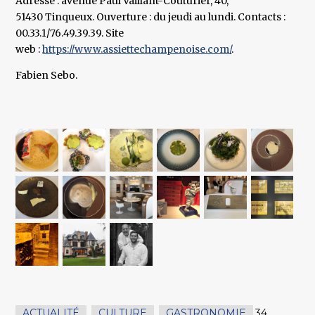
Adresse : avenue Paul Vaillant-Couturier, 40,
51430 Tinqueux. Ouverture : du jeudi au lundi. Contacts :
00.33.1/76.49.39.39. Site
web :
https://www.assiettechampenoise.com/
.
Fabien Sebo.
ACTUALITÉ
,
CULTURE
,
GASTRONOMIE
34