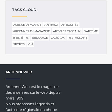
TAGS CLOUD
AGENCE DE VOYAGE
ANIMAUX
ANTIQUITÉS
ARDENNES TV-MAGAZINE
ARTICLES CADEAUX
BAPTÊME
BIEN-ÊTRE
BRICOLAGE
CADEAUX
RESTAURANT
SPORTS
VIN
ARDENNEWEB
Ardenne Web est le magazine
des ardennes sur le web depuis
mars 1999.
Nous proposons l'agenda et
l'actualité régionale en photos