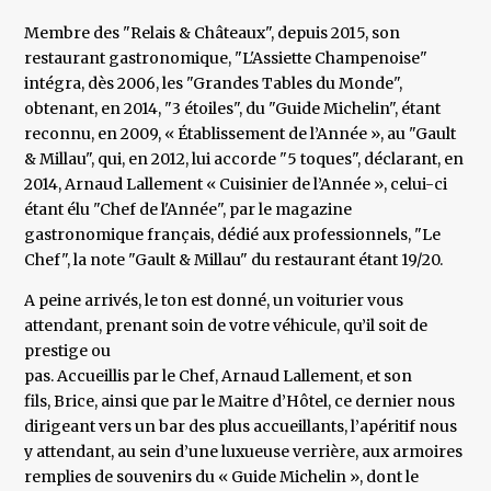
Membre des "Relais & Châteaux", depuis 2015, son
restaurant gastronomique, "L'Assiette Champenoise"
intégra, dès 2006, les "Grandes Tables du Monde",
obtenant, en 2014, "3 étoiles", du "Guide Michelin", étant
reconnu, en 2009, « Établissement de l’Année », au "Gault
& Millau", qui, en 2012, lui accorde "5 toques", déclarant, en
2014, Arnaud Lallement « Cuisinier de l’Année », celui-ci
étant élu "Chef de l'Année", par le magazine
gastronomique français, dédié aux professionnels, "Le
Chef", la note "Gault & Millau" du restaurant étant 19/20.
A peine arrivés, le ton est donné, un voiturier vous
attendant, prenant soin de votre véhicule, qu’il soit de
prestige ou
pas. Accueillis par le Chef, Arnaud Lallement, et son
fils, Brice, ainsi que par le Maitre d’Hôtel, ce dernier nous
dirigeant vers un bar des plus accueillants, l’apéritif nous
y attendant, au sein d’une luxueuse verrière, aux armoires
remplies de souvenirs du « Guide Michelin », dont le