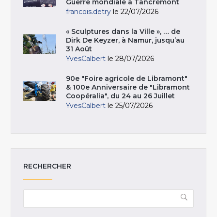
Guerre mondiale à Tancrémont
francois.detry
le 22/07/2026
« Sculptures dans la Ville », … de
Dirk De Keyzer, à Namur, jusqu’au
31 Août
YvesCalbert
le 28/07/2026
90e "Foire agricole de Libramont"
& 100e Anniversaire de "Libramont
Coopéralia", du 24 au 26 Juillet
YvesCalbert
le 25/07/2026
RECHERCHER