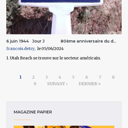
6 juin 1944 Jour J 80ème anniversaire du d...
francois.detry
05/06/2024
1. Utah Beach se trouve sur le secteur américain.
Pages
1
2
3
4
5
6
7
8
9
SUIVANT ›
DERNIER »
MAGAZINE PAPIER