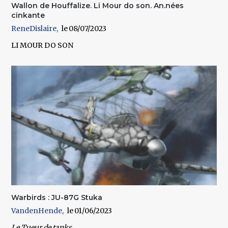
Wallon de Houffalize. Li Mour do son. An.nées
cinkante
ReneDislaire
08/07/2023
LI MOUR DO SON
Warbirds : JU-87G Stuka
VandenHende
01/06/2023
Le Tueur de tanks