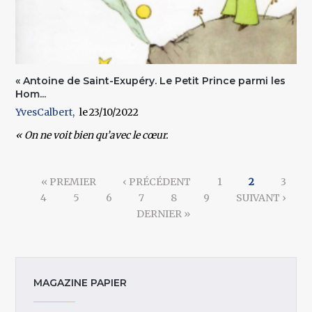
« Antoine de Saint-Exupéry. Le Petit Prince parmi les
Hom...
YvesCalbert
23/10/2022
« On ne voit bien qu’avec le cœur.
Pages
« PREMIER
‹ PRÉCÉDENT
1
2
3
4
5
6
7
8
9
SUIVANT ›
DERNIER »
MAGAZINE PAPIER