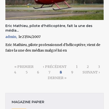
Eric Mathieu, pilote d'hélicoptère, fait la une des
média...
admin
27/04/2007
Eric Mathieu, pilote professionnel d’hélicoptère, vient de
faire la une des médias malgré lui en
Pages
« PREMIER
‹ PRÉCÉDENT
1
2
3
4
5
6
7
8
9
SUIVANT ›
DERNIER »
MAGAZINE PAPIER