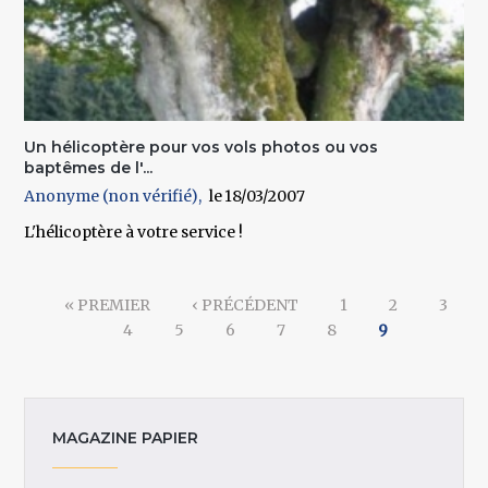
Un hélicoptère pour vos vols photos ou vos
baptêmes de l'...
Anonyme (non vérifié)
18/03/2007
L'hélicoptère à votre service !
Pages
« PREMIER
‹ PRÉCÉDENT
1
2
3
4
5
6
7
8
9
MAGAZINE PAPIER