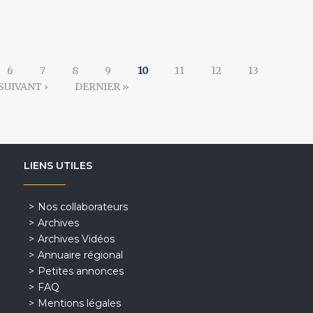
6
7
8
9
10
11
12
13
SUIVANT ›
DERNIER »
LIENS UTILES
Nos collaborateurs
Archives
Archives Vidéos
Annuaire régional
Petites annonces
FAQ
Mentions légales