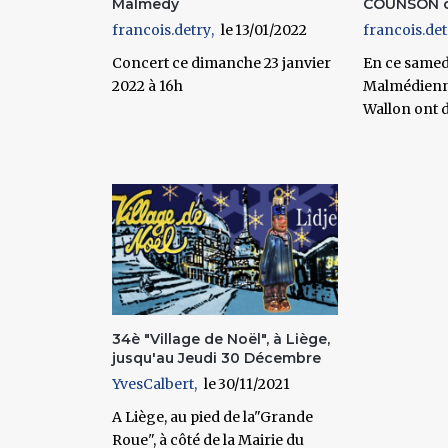
Malmedy
COUNSON c
francois.detry
13/01/2022
francois.det
Concert ce dimanche 23 janvier
En ce samedi
2022 à 16h
Malmédienne
Wallon ont 
34è "Village de Noël", à Liège,
jusqu'au Jeudi 30 Décembre
YvesCalbert
30/11/2021
A Liège, au pied de la"Grande
Roue", à côté de la Mairie du