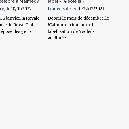
élébré à Malmedy
label « 4 soleils »
ry
10/01/2022
francois.detry
22/12/2021
 8 janvier, la Royale
Depuis le mois de décembre, le
 et le Royal Club
Malmundarium porte la
déposé des gerb
labellisation de 4 soleils
attribuée