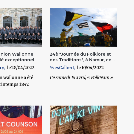
Union Wallonne
24è "Journée du Folklore et
ilé exceptionnel
des Traditions", à Namur, ce ...
ry
28/04/2022
YvesCalbert
10/04/2022
n wallonne a été
Ce
samedi 16 avril
,
« FolkNam »
rintemps 1847.