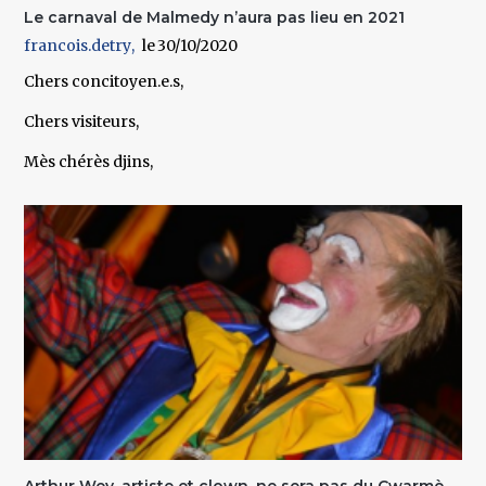
Le carnaval de Malmedy n’aura pas lieu en 2021
francois.detry
30/10/2020
Chers concitoyen.e.s,
Chers visiteurs,
Mès chérès djins,
Arthur Wey, artiste et clown, ne sera pas du Cwarmè