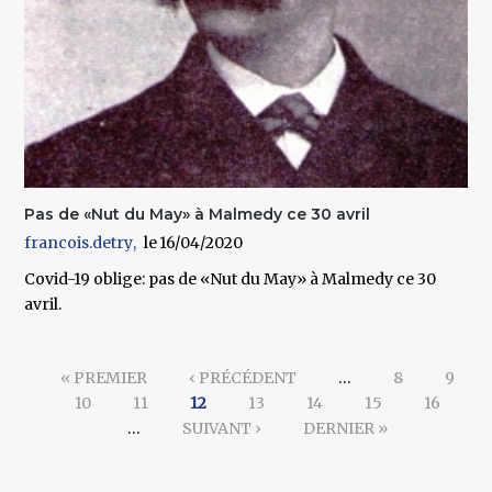
Pas de «Nut du May» à Malmedy ce 30 avril
francois.detry
16/04/2020
Covid-19 oblige: pas de «Nut du May» à Malmedy ce 30
avril.
Pages
« PREMIER
‹ PRÉCÉDENT
…
8
9
10
11
12
13
14
15
16
…
SUIVANT ›
DERNIER »