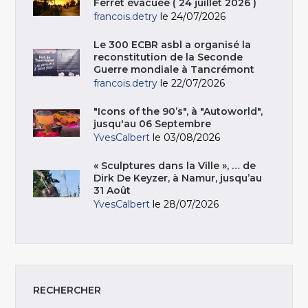
Ferret évacuée ( 24 juillet 2026 )
francois.detry
le 24/07/2026
Le 300 ECBR asbl a organisé la
reconstitution de la Seconde
Guerre mondiale à Tancrémont
francois.detry
le 22/07/2026
"Icons of the 90’s", à "Autoworld",
jusqu'au 06 Septembre
YvesCalbert
le 03/08/2026
« Sculptures dans la Ville », … de
Dirk De Keyzer, à Namur, jusqu’au
31 Août
YvesCalbert
le 28/07/2026
RECHERCHER