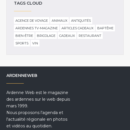
TAGS CLOUD
AGENCE DE VOYAGE
ANIMAUX
ANTIQUITÉS
ARDENNES TV-MAGAZINE
ARTICLES CADEAUX
BAPTÊME
BIEN-ÊTRE
BRICOLAGE
CADEAUX
RESTAURANT
SPORTS
VIN
ARDENNEWEB
Ardenne Web est le magazine
des ardennes sur le web depuis
mars 1999.
Nous proposons l'agenda et
l'actualité régionale en photos
et vidéos au quotidien.