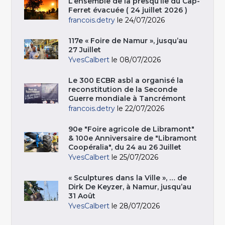
L’ensemble de la presqu’île du Cap-
Ferret évacuée ( 24 juillet 2026 )
francois.detry
le 24/07/2026
117e « Foire de Namur », jusqu’au
27 Juillet
YvesCalbert
le 08/07/2026
Le 300 ECBR asbl a organisé la
reconstitution de la Seconde
Guerre mondiale à Tancrémont
francois.detry
le 22/07/2026
90e "Foire agricole de Libramont"
& 100e Anniversaire de "Libramont
Coopéralia", du 24 au 26 Juillet
YvesCalbert
le 25/07/2026
« Sculptures dans la Ville », … de
Dirk De Keyzer, à Namur, jusqu’au
31 Août
YvesCalbert
le 28/07/2026