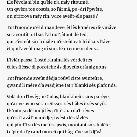
Ele l'èvola si bin qu'èle n'a måy ritoumé.
On qwèra tos costés, so l'årmå, po-drî l'pwète,
on n'ritrova måy rin. Wice aveût-èle passé ?
Tot l'monde s'èl dimandéve, èt lès k'méres dè vinåve
si racontît tot bas, l'al nut', åtout dè feû,
qui c'èsteût sûr li diâle qu'èsteût catchî d'zos l'tåve
èt qui l'aveût magnî sins fé ni eune ni deus…
L'iviér passa. L'osté ramina lès vèrdeûres
èt les fièsse di porotche ås djoyeûs cråmignons.
Tot l'monde aveût dèdja roûvî ciste avinteûre,
qwand li mére d'a Madjène fat r'blanki sès plafonds.
Volà don l'bwègne Colas, blankiheûs sins parèye,
qu'arive avou sès breûsses, sès håles è sès sèyês.
I k'minça dè bodjî lès p'titès barda'h'rèyes
qu'èstît avå l'manèdje; i wèsta lès tåvlès
qui pindît so lès meûrs; pwis, montant so s'halète,
i d'pinda l'grand mureû qui hågnîve so l'djîvå…