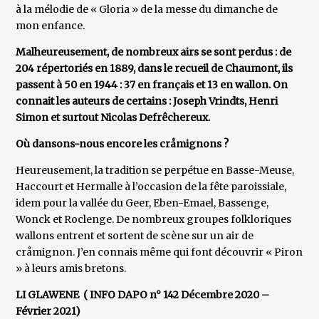
à la mélodie de « Gloria » de la messe du dimanche de
mon enfance.
Malheureusement, de nombreux airs se sont perdus : de
204 répertoriés en 1889, dans le recueil de Chaumont, ils
passent à 50 en 1944 : 37 en français et 13 en wallon. On
connait les auteurs de certains : Joseph Vrindts, Henri
Simon et surtout Nicolas Defrêchereux.
Où dansons-nous encore les cråmignons ?
Heureusement, la tradition se perpétue en Basse-Meuse,
Haccourt et Hermalle à l’occasion de la fête paroissiale,
idem pour la vallée du Geer, Eben-Emael, Bassenge,
Wonck et Roclenge. De nombreux groupes folkloriques
wallons entrent et sortent de scène sur un air de
cråmignon. J’en connais même qui font découvrir « Piron
» à leurs amis bretons.
LI GLAWENE ( INFO DAPO n° 142 Décembre 2020 –
Février 2021)