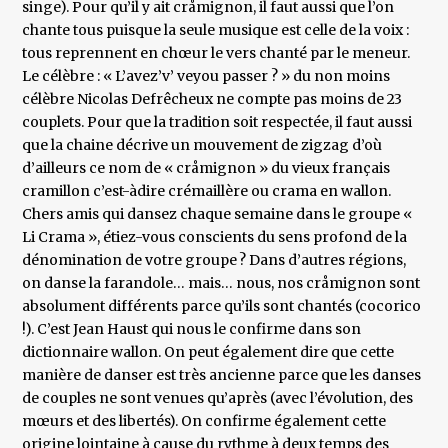
singe). Pour qu’il y ait cråmignon, il faut aussi que l’on
chante tous puisque la seule musique est celle de la voix :
tous reprennent en chœur le vers chanté par le meneur.
Le célèbre : « L’avez’v’ veyou passer ? » du non moins
célèbre Nicolas Defrêcheux ne compte pas moins de 23
couplets. Pour que la tradition soit respectée, il faut aussi
que la chaine décrive un mouvement de zigzag d’où
d’ailleurs ce nom de « cråmignon » du vieux français
cramillon c’est-àdire crémaillère ou crama en wallon.
Chers amis qui dansez chaque semaine dans le groupe «
Li Crama », étiez-vous conscients du sens profond de la
dénomination de votre groupe ? Dans d’autres régions,
on danse la farandole… mais… nous, nos cråmignon sont
absolument différents parce qu’ils sont chantés (cocorico
!). C’est Jean Haust qui nous le confirme dans son
dictionnaire wallon. On peut également dire que cette
manière de danser est très ancienne parce que les danses
de couples ne sont venues qu’après (avec l’évolution, des
mœurs et des libertés). On confirme également cette
origine lointaine à cause du rythme à deux temps des