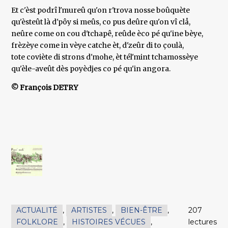
Et c'èst podrî l'mureû qu'on r'trova nosse boûquète
qu'èsteût là d'pôy si meûs, co pus deûre qu'on vî clå,
neûre come on cou d'tchapê, reûde èco pé qu'ine bèye,
frèzèye come in vèye catche èt, d'zeûr di to çoulà,
tote coviète di strons d'mohe, èt tél'mint tchamossèye
qu'èle-aveût dès poyèdjes co pé qu'in angora.
© François DETRY
ACTUALITÉ
,
ARTISTES
,
BIEN-ÊTRE
,
207
FOLKLORE
,
HISTOIRES VÉCUES
,
lectures