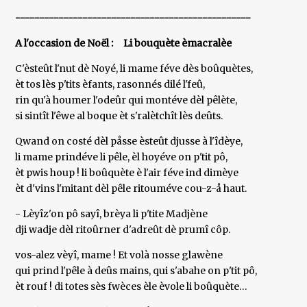
-------------------------------------------------
A l'occasion de Noël :
Li bouquète èmacralèe
C'èsteût l'nut dè Noyé, li mame féve dès boûquètes,
èt tos lès p'tits èfants, rasonnés dilé l'feû,
rin qu'à houmer l'odeûr qui montéve dèl pêlète,
si sintît l'êwe al boque èt s'ralètchît lès deûts.
Qwand on costé dèl påsse èsteût djusse à l'îdèye,
li mame prindéve li pêle, èl hoyéve on p'tit pô,
èt pwis houp ! li boûquète è l'air féve ind dimèye
èt d'vins l'mitant dèl pêle ritouméve cou-z-å haut.
- Lèyîz'on pô sayî, brèya li p'tite Madjène
dji wadje dèl ritoûrner d'adreût dè prumî côp.
vos-alez vèyî, mame ! Et volà nosse glawène
qui prind l'pêle à deûs mains, qui s'abahe on p'tit pô,
èt rouf ! di totes sès fwèces èle èvole li boûquète…