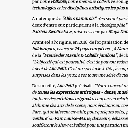
par
notre
Folklore
,
notre mémoire collective
, soul
technologies
et les
disciplines artistiques les plus
A noter que
les
"Alfers namurois"
n'en seront pas 
deux d'entre eux participaient à la
chorégraphie
"
Patricia Zwolinska »
,
mise en scène
par
Maya Dub
Ayant été à l'origine, en 2016, de l'organisation de
folkloriques
,
issues de
25 pays européens
-,
à
Namu
de la
"Frairie des Masuis & Coltelis jambois"
, décl
"L'objectif qui est poursuivi, c'est de pouvoir redon
talent de
Luc Petit
. C'est un spectacle à 360°, à co
surprises dans les yeux, avec toute une série d'act
De son côté,
Luc Petit
précisait :
"Notre concept pr
de
toutes les expressions artistiques
-
danse
,
musi
toujours des
créations originales
conçues en relatio
alchimie des arts de la scène, nous évoluons au coe
Parc, qui se laissent envahir, pour quelques soirs, 
verdure'
du
Parc Louise-Marie
,
danseurs, échasse
souffleront le show et l’effroi pour une partition m