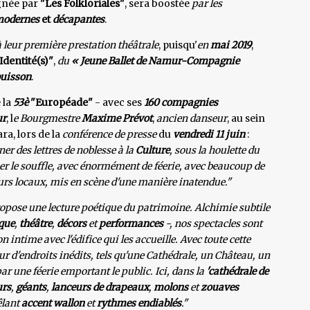
ignée par
"Les Folkloriales"
, sera boostée
par les
 modernes
et
décapantes
.
à leur première prestation théâtrale
, puisqu'
en
mai 2019
,
Identité(s)"
,
du
« Jeune Ballet de Namur-Compagnie
uisson
.
 la
53è
"Européade"
- avec ses
160 compagnies
r
, l
e Bourgmestre
Maxime Prévot
,
ancien danseur
, au sein
ara, lors de la
conférence de presse
du
vendredi 11 juin
:
ner des lettres de noblesse à la
Culture
, sous la houlette du
uper le souffle, avec énormément de féerie, avec beaucoup de
eurs locaux, mis en scène d'une manière inatendue."
opose une lecture poétique du patrimoine. Alchimie subtile
que
,
théâtre
,
décors
et
performances
-, nos spectacles sont
n intime avec l'édifice qui les accueille. Avec toute cette
ur d'endroits inédits, tels qu'une Cathédrale, un Château, un
par une féerie emportant le public. Ici, dans la
'cathédrale de
urs
,
géants
,
lanceurs de drapeaux
,
molons
et
zouaves
êlant
accent wallon
et
rythmes endiablés
."