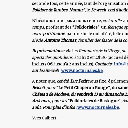
seconde fois, cette année, tant de l'organisation
Folklore de Jambes-Namur"
, le
3è week-end d'août
.
N'hésitons donc pas à nous rendre,
en famille
, a
temps
, profitant des
"Folkloriales"
, un
féerique sp
notre
patrimoine
, par une belle nuit d’été, telle qu
siècle
,
Antoine Thomas
,
familier des fastes de la cou
Représentations
: via les
Remparts de la Vierge
,
du 
spectacles quotidiens
, à 21h30 et 22h30 (accueil d
inclus /
0€
, jusqu'à 2 ans inclus).
Contacts
:
info@n
sur le site web
:
www.nocturnales.be
.
A noter que,
cet été
,
Luc Petit
nous fixe, égalemen
Beloeil
,
pour
"Le Petit Chaperon Rouge"
,
du samed
Château de Modave
,
du vendredi 13 au dimanche 2
Ardennes
,
pour les
"Folkloriales de Bastogne"
,
da
août
.
Pour plus d'infos
:
www.nocturnales.be
.
Yves Calbert.