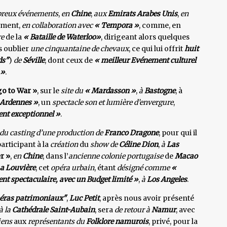
reux événements
,
en
Chine
,
aux
Emirats Arabes Unis
,
en
mment,
en
collaboration avec
« Tempora »
, comme, en
re
de la
« Bataille de Waterloo»
, dirigeant alors quelques
s oublier
une cinquantaine de chevaux
, ce qui lui offrit
huit
ds"
)
de
Séville
, dont ceux de
« meilleur Evénement culturel
 »
.
go to War »
, sur le
site
du
« Mardasson »
,
à
Bastogne
, à
s Ardennes »
, un
spectacle son et lumière d’envergure
,
nt exceptionnel »
.
 du casting d’une production de
Franco Dragone
, pour qui il
participant à la
création
du
show de
Céline Dion
,
à
Las
r »
,
en
Chine
, dans l’
ancienne colonie portugaise
de
Macao
a Louvière
, cet
opéra urbain
, étant
désigné comme
«
ent
spectaculaire, avec un Budget limité »
,
à
Los Angeles
.
éras patrimoniaux"
,
Luc Petit
, après nous avoir présenté
à la
Cathédrale Saint-Aubain
, sera
de retour à
Namur
, avec
iens
aux
représentants du
Folklore namurois
, privé, pour la