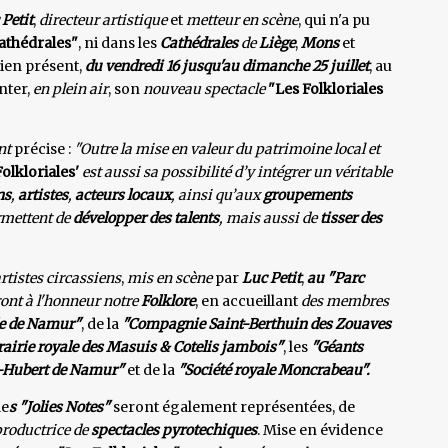
 Petit
,
directeur artistique
et
metteur en scène
, qui n'a pu
athédrales"
, ni dans les
Cathédrales
de
Liège
,
Mons
et
ien présent,
du vendredi 16 jusqu'au dimanche 25 juillet
, au
nter,
en plein air
, son
nouveau spectacle
"Les Folkloriales
ent
précise :
"Outre la mise en valeur du patrimoine local et
Folkloriales'
est aussi sa possibilité d’y intégrer un véritable
ns
,
artistes
,
acteurs locaux
, ainsi qu’aux
groupements
ermettent de
développer des talents
, mais aussi de
tisser des
rtistes circassiens
,
mis en scène
par
Luc Petit
,
au "Parc
ont à l'honneur notre
Folklore
, en accueillant
des membres
lle de Namur"
, de la
"Compagnie Saint-Berthuin des Zouaves
rairie royale des Masuis & Cotelis jambois"
, les
"Géants
nt-Hubert de Namur"
et de la
"Société royale Moncrabeau".
le
s "Jolies Notes"
seront également représentées, de
roductrice de
spectacles pyrotechiques
. Mise en évidence