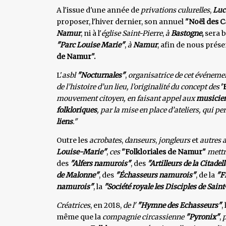
A l'issue d'une année de
privations culurelles
,
Luc
proposer, l'hiver dernier, son annuel
"Noël des C
Namur
, ni à l'
église Saint-Pierre
,
à
Bastogne
,
sera b
"Parc Louise Marie"
,
à
Namur
, afin de nous prése
de Namur".
L'
asbl
"Nocturnales"
,
organisatrice de cet événem
de l’histoire d’un lieu, l’originalité du concept des
'
mouvement citoyen, en faisant appel aux
musicie
folkloriques
, par la mise en place d’ateliers, qui p
liens
."
Outre les
acrobates
,
danseurs
,
jongleurs
et
autres a
Louise-Marie"
,
ces
"Folkloriales de Namur"
mettr
des
"Alfers namurois"
, des
"Artilleurs de la Citade
de Malonne"
, des
"Échasseurs namurois"
, de la
"F
namurois"
, la
"Société royale les Disciples de Sai
Créatrices
, en 2018,
de l'
"Hymne des Echasseurs"
, 
même que la
compagnie circassienne
"Pyronix"
,
p