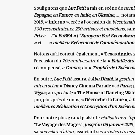
Soulignons que
Luc Petit
a mis en scène de
nomb
Espagne
,
en
France
,
en
Italie
,
en
Ukraine
, …, nota
2015,
« Inferno »
, créé à l’occasion du
bicentenai
300 reconstituteurs
,
250 artistes et musiciens
, san
Prix
à l’'
« EuBEA »
(
"European Best Event Awar
»
et
« meilleur Evénement de Commémoration
Notons qu'il conçut, également,
« Texas Aggies 
l’occasion du
70è anniversaire
de la
« Bataille de
récompensé,
à
Cannes
, du
« Trophée de l’Evéneme
En outre,
Luc Petit
assura,
à
Abu Dhabi
, la
gestion
mit en scène
« Disney Cinema Parade »
,
à
Paris
; 
Végas
; au
spectacle
« The House of Dancing Wate
; ou, plus près de nous,
« Décrocher la Lune »
,
à
L
meilleures Réalisation et Conception d’un Evénem
Pour notre plus grand plaisir, le
réalisateur d'
"op
"Le Voyage des Mages"
,
jusqu'au 06 janvier 2019
,
sa
nouvelle création
, associant ses
artistes circass