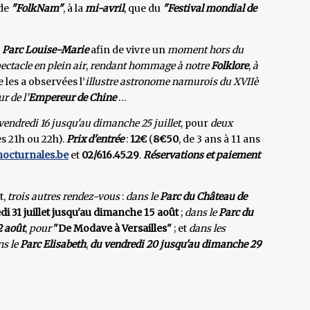
 de
"FolkNam"
, à la
mi-avril
, que du
"Festival mondial de
u
Parc Louise-Marie
afin de vivre un
moment hors du
ectacle en plein air
,
rendant hommage à notre
Folklore
,
à
e les a observées l’
illustre astronome namurois du XVIIè
r de l’
Empereur de Chine
…
vendredi 16 jusqu'au dimanche 25 juillet
, pour
deux
ès 21h ou 22h).
Prix d'entrée
:
12€
(
8€50
, de 3 ans à 11 ans
octurnales.be
et
02/616.45.29
.
Réservations et paiement
t,
trois autres rendez-vous
:
dans le
Parc du Château de
i 31 juillet jusqu'au dimanche 15 août
;
dans le
Parc du
2 août
,
pour
"De Modave à Versailles"
; et
dans les
ns le
Parc Elisabeth
,
du vendredi 20 jusqu'au dimanche 29