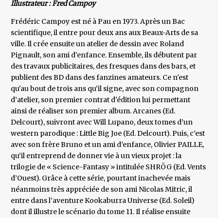
Illustrateur : Fred Campoy
Frédéric Campoy est né à Pau en 1973. Après un Bac
scientifique, il entre pour deux ans aux Beaux-Arts de sa
ville. Il crée ensuite un atelier de dessin avec Roland
Pignault, son ami d'enfance. Ensemble, ils débutent par
des travaux publicitaires, des fresques dans des bars, et
publient des BD dans des fanzines amateurs. Ce n'est
qu'au bout de trois ans qu'il signe, avec son compagnon
d’atelier, son premier contrat d'édition lui permettant
ainsi de réaliser son premier album. Arcanes (Ed.
Delcourt), suivront avec Will Lupano, deux tomes d’un
western parodique : Little Big Joe (Ed. Delcourt). Puis, c’est
avec son frère Bruno et un ami d’enfance, Olivier PAILLE,
qu’il entreprend de donner vie à un vieux projet : la
trilogie de « Science-Fantasy » intitulée SHRÖG (Ed. Vents
d’Ouest). Grâce à cette série, pourtant inachevée mais
néanmoins très appréciée de son ami Nicolas Mitric, il
entre dans l’aventure Kookaburra Universe (Ed. Soleil)
dont il illustre le scénario du tome 11. Il réalise ensuite