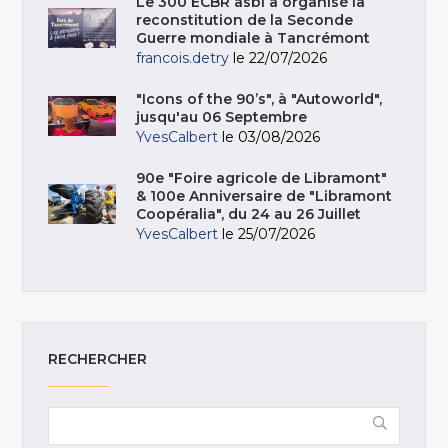
Le 300 ECBR asbl a organisé la
reconstitution de la Seconde
Guerre mondiale à Tancrémont
francois.detry
le 22/07/2026
"Icons of the 90’s", à "Autoworld",
jusqu'au 06 Septembre
YvesCalbert
le 03/08/2026
90e "Foire agricole de Libramont"
& 100e Anniversaire de "Libramont
Coopéralia", du 24 au 26 Juillet
YvesCalbert
le 25/07/2026
RECHERCHER