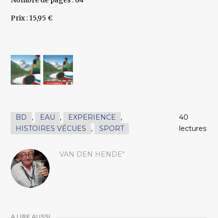
Nombre de pages : 64
Prix : 15,95 €
BD
,
EAU
,
EXPERIENCE
,
40
HISTOIRES VÉCUES
,
SPORT
lectures
VAN DEN HENDE"
A LIRE AUSSI