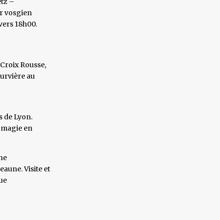
tz –
er vosgien
vers 18h00.
 Croix Rousse,
urvière au
s de Lyon.
e magie en
ne
aune. Visite et
que