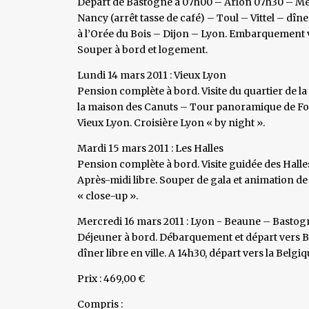
Départ de Bastogne à 07h00 – Arlon 07h30 – Me
Nancy (arrêt tasse de café) – Toul – Vittel – dîn
à l’Orée du Bois – Dijon – Lyon. Embarquement 
Souper à bord et logement.
Lundi 14 mars 2011 : Vieux Lyon
Pension complète à bord. Visite du quartier de la
la maison des Canuts – Tour panoramique de Fo
Vieux Lyon. Croisière Lyon « by night ».
Mardi 15 mars 2011 : Les Halles
Pension complète à bord. Visite guidée des Halle
Après-midi libre. Souper de gala et animation d
« close-up ».
Mercredi 16 mars 2011 : Lyon - Beaune – Bastog
Déjeuner à bord. Débarquement et départ vers Be
dîner libre en ville. A 14h30, départ vers la Belgi
Prix : 469,00 €
Compris :