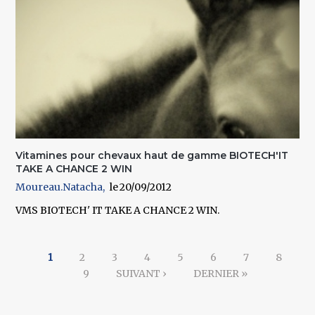
Vitamines pour chevaux haut de gamme BIOTECH'IT
TAKE A CHANCE 2 WIN
Moureau.Natacha
20/09/2012
VMS BIOTECH' IT TAKE A CHANCE 2 WIN.
Pages
1
2
3
4
5
6
7
8
9
SUIVANT ›
DERNIER »