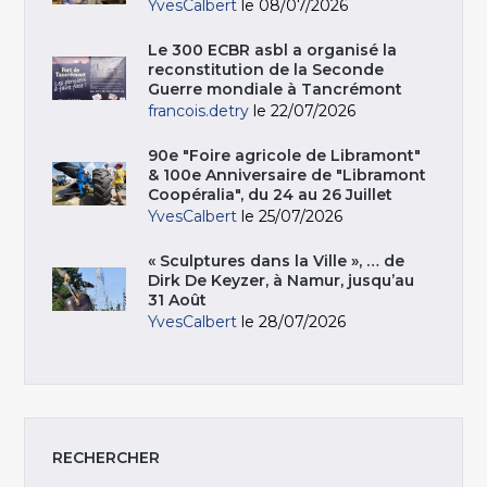
YvesCalbert
le 08/07/2026
Le 300 ECBR asbl a organisé la
reconstitution de la Seconde
Guerre mondiale à Tancrémont
francois.detry
le 22/07/2026
90e "Foire agricole de Libramont"
& 100e Anniversaire de "Libramont
Coopéralia", du 24 au 26 Juillet
YvesCalbert
le 25/07/2026
« Sculptures dans la Ville », … de
Dirk De Keyzer, à Namur, jusqu’au
31 Août
YvesCalbert
le 28/07/2026
RECHERCHER