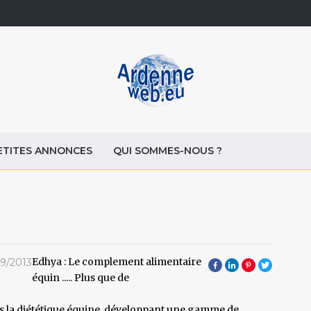
ETITES ANNONCES
QUI SOMMES-NOUS ?
Edhya : Le complement alimentaire
9/2013
équin ..... Plus que de
ans la diététique équine, développant une gamme de