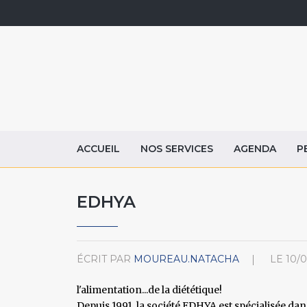
ACCUEIL
NOS SERVICES
AGENDA
P
EDHYA
ÉCRIT PAR
MOUREAU.NATACHA
LE
10/0
l'alimentation...de la diététique!
Depuis 1991, la société EDHYA est spécialisée d