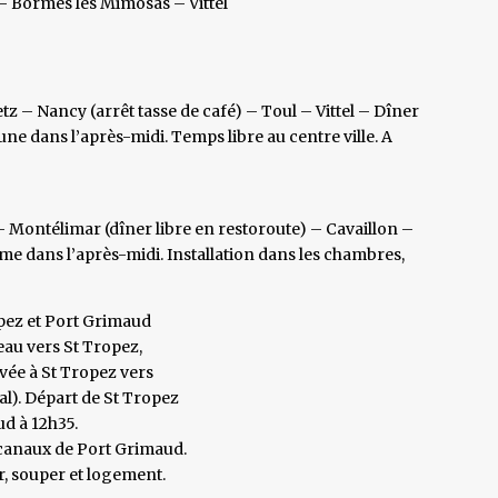
 Bormes les Mimosas – Vittel
 – Nancy (arrêt tasse de café) – Toul – Vittel – Dîner
ne dans l’après-midi. Temps libre au centre ville. A
 – Montélimar (dîner libre en restoroute) – Cavaillon –
e dans l’après-midi. Installation dans les chambres,
opez et Port Grimaud
au vers St Tropez,
vée à St Tropez vers
l). Départ de St Tropez
d à 12h35.
s canaux de Port Grimaud.
ar, souper et logement.