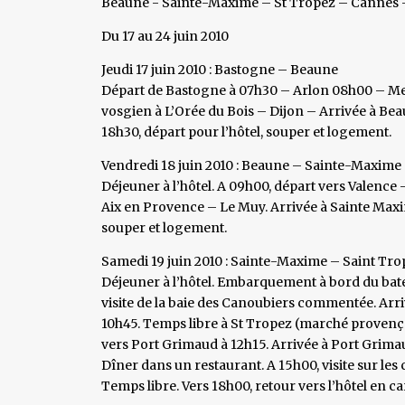
Beaune - Sainte-Maxime – St Tropez – Cannes –
Du 17 au 24 juin 2010
Jeudi 17 juin 2010 : Bastogne – Beaune
Départ de Bastogne à 07h30 – Arlon 08h00 – Metz
vosgien à L’Orée du Bois – Dijon – Arrivée à Beau
18h30, départ pour l’hôtel, souper et logement.
Vendredi 18 juin 2010 : Beaune – Sainte-Maxime
Déjeuner à l’hôtel. A 09h00, départ vers Valence
Aix en Provence – Le Muy. Arrivée à Sainte Maxim
souper et logement.
Samedi 19 juin 2010 : Sainte-Maxime – Saint Tr
Déjeuner à l’hôtel. Embarquement à bord du bate
visite de la baie des Canoubiers commentée. Arri
10h45. Temps libre à St Tropez (marché provença
vers Port Grimaud à 12h15. Arrivée à Port Grimau
Dîner dans un restaurant. A 15h00, visite sur le
Temps libre. Vers 18h00, retour vers l’hôtel en c