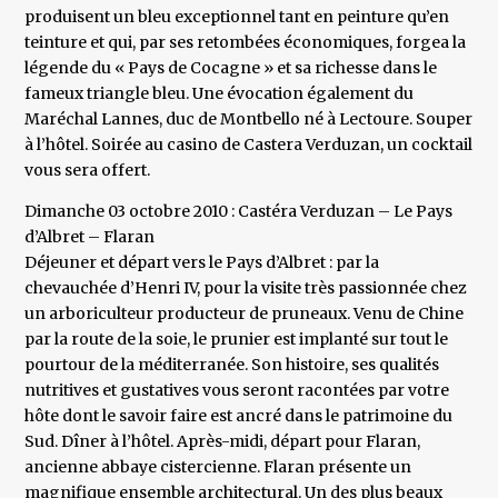
produisent un bleu exceptionnel tant en peinture qu’en
teinture et qui, par ses retombées économiques, forgea la
légende du « Pays de Cocagne » et sa richesse dans le
fameux triangle bleu. Une évocation également du
Maréchal Lannes, duc de Montbello né à Lectoure. Souper
à l’hôtel. Soirée au casino de Castera Verduzan, un cocktail
vous sera offert.
Dimanche 03 octobre 2010 : Castéra Verduzan – Le Pays
d’Albret – Flaran
Déjeuner et départ vers le Pays d’Albret : par la
chevauchée d’Henri IV, pour la visite très passionnée chez
un arboriculteur producteur de pruneaux. Venu de Chine
par la route de la soie, le prunier est implanté sur tout le
pourtour de la méditerranée. Son histoire, ses qualités
nutritives et gustatives vous seront racontées par votre
hôte dont le savoir faire est ancré dans le patrimoine du
Sud. Dîner à l’hôtel. Après-midi, départ pour Flaran,
ancienne abbaye cistercienne. Flaran présente un
magnifique ensemble architectural. Un des plus beaux