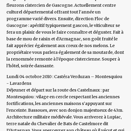
fleurons cistercien de Gascogne. Actuellement centre
culturel départemental offrant tout l’année un
programme varié divers. Ensuite, direction Floc de
Gascogne : apéritif typiquement gascon, le viticulteur se
fera un plaisir de vous le faire connaître et déguster. Fait à
base de mou de raisin et d’Armagnac, son goût fruité le
fait apprécier également aux creux de nos melons. Le
propriétaire vous parlera également de sa moutarde, dont
la renommée remonte à l’époque cistercienne. Souper à
l’hôtel, soirée dansante.
Lundi 04 octobre 2010 : Castéra Verduzan – Montesquiou
- Lavardens
Déjeuner et départ sur la route des Castelnaux : par
Montesquiou : vilage en cercle respectant les anciennes
fortifications, les anciennes maisons s’appuyant sur
l’enceinte. Bassoues, avec son donjon majestueux de 43m.
Architecture militaire médiévale. Vous arriverez à Lupiac,
terre natale du Chevalier de Bats de Castelmore dit
D’Artagnan. Vous apercevrez son château où il vécut et qui