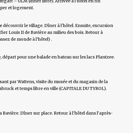
gart – ULM (dîner libre). Arrivée à l’hôtel en fin
uper et logement.
découvrir le village. Dîner à l’hôtel. Ensuite, excursion
ifier Louis II de Bavière au milieu des bois. Retour à
assez de monde à l’hôtel) .
e, départ pour une balade en bateau sur les lacs Plantzee.
ant par Wattens, visite du musée et du magasin de la
nsbruck et temps libre en ville (CAPITALE DU TYROL).
 Bavière. Dîner sur place. Retour à l’hôtel dans l’après-