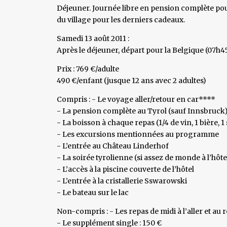
Déjeuner. Journée libre en pension complète pour
du village pour les derniers cadeaux.
Samedi 13 août 2011 :
Après le déjeuner, départ pour la Belgique (07h4
Prix : 769 €/adulte
490 €/enfant (jusque 12 ans avec 2 adultes)
Compris : - Le voyage aller/retour en car****
- La pension complète au Tyrol (sauf Innsbruck
- La boisson à chaque repas (1/4 de vin, 1 bière, 1
- Les excursions mentionnées au programme
- L’entrée au Château Linderhof
- La soirée tyrolienne (si assez de monde à l’hôte
- L’accès à la piscine couverte de l’hôtel
- L’entrée à la cristallerie Sswarowski
- Le bateau sur le lac
Non-compris : - Les repas de midi à l’aller et au 
- Le supplément single : 150 €