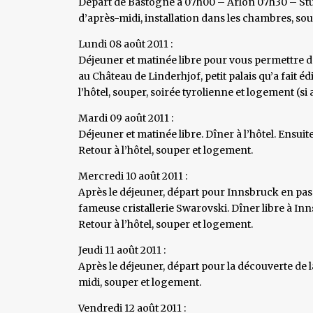
Départ de Bastogne à 07h00 – Arlon 07h30 – Stutt
d’après-midi, installation dans les chambres, so
Lundi 08 août 2011 :
Déjeuner et matinée libre pour vous permettre de 
au Château de Linderhjof, petit palais qu’a fait éd
l’hôtel, souper, soirée tyrolienne et logement (si 
Mardi 09 août 2011 :
Déjeuner et matinée libre. Dîner à l’hôtel. Ensuit
Retour à l’hôtel, souper et logement.
Mercredi 10 août 2011 :
Après le déjeuner, départ pour Innsbruck en pass
fameuse cristallerie Swarovski. Dîner libre à In
Retour à l’hôtel, souper et logement.
Jeudi 11 août 2011 :
Après le déjeuner, départ pour la découverte de la
midi, souper et logement.
Vendredi 12 août 2011 :