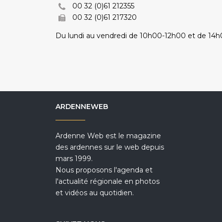
00 32 (0)61 212355
00 32 (0)61 217320
Du lundi au vendredi de 10h00-12h00 et de 14
ARDENNEWEB
Ardenne Web est le magazine
des ardennes sur le web depuis
mars 1999.
Nous proposons l'agenda et
l'actualité régionale en photos
et vidéos au quotidien.