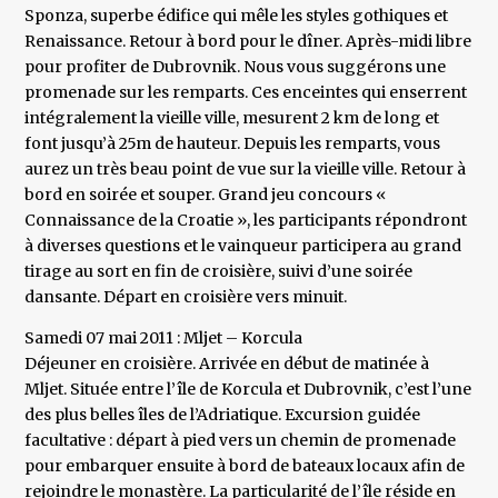
Sponza, superbe édifice qui mêle les styles gothiques et
Renaissance. Retour à bord pour le dîner. Après-midi libre
pour profiter de Dubrovnik. Nous vous suggérons une
promenade sur les remparts. Ces enceintes qui enserrent
intégralement la vieille ville, mesurent 2 km de long et
font jusqu’à 25m de hauteur. Depuis les remparts, vous
aurez un très beau point de vue sur la vieille ville. Retour à
bord en soirée et souper. Grand jeu concours «
Connaissance de la Croatie », les participants répondront
à diverses questions et le vainqueur participera au grand
tirage au sort en fin de croisière, suivi d’une soirée
dansante. Départ en croisière vers minuit.
Samedi 07 mai 2011 : Mljet – Korcula
Déjeuner en croisière. Arrivée en début de matinée à
Mljet. Située entre l’île de Korcula et Dubrovnik, c’est l’une
des plus belles îles de l’Adriatique. Excursion guidée
facultative : départ à pied vers un chemin de promenade
pour embarquer ensuite à bord de bateaux locaux afin de
rejoindre le monastère. La particularité de l’île réside en