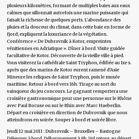
plusieurs kilomètres, formant de multiples baies aux eaux
calmes que sillonnait autrefois une marine puissante qui
faisait la richesse de quelques ports. L’abondance des
pluies et la douceur du climat, dans cette baie en forme de
fjord, expliquent la luxuriance de la végétation.
Conférence « De Dubrovnik à Kotor, empreintes
vénitiennes en Adriatique ». Dîner à bord. Visite guidée
facultative de Kotor. Découverte de la vieille ville à pied.
Vous visiterez la cathédrale Saint Tryphon, édifiée au Ixe s.
après que des marins de Kotor eurent ramené d’Asie
Mineure les reliques de Saint Tryphon, puis le musée
maritime. Retour à bord vers 16h. Tirage au sort du
vainqueur du jeu concours. Le gagnant remportera une
croisière gastronomique pour une personne sur le Rhône
avec Paul Bocuse ou sur le Rhin avec Marc Haeberlin.
Départ en croisière en direction de Dubrovnik que nous
atteindrons en soirée. Souper à bord et soirée libre.
Jeudi 12 mai 2011 : Dubrovnik – Bruxelles – Bastogne
Déjeuner à bord. Débarquement à 9h. Vol retour au départ