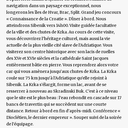
navigation dans un paysage exceptionnel, nous
longerons les îles de Hvar, Brac, Split. Grand jeu concours
« Connaissance de la Croatie ». Dîner à bord. Nous
atteindrons Sibenik vers 14h00. Visite guidée facultative
de la ville et des chutes de Krka. Au cours de cette visite,
vous découvrirez l’héritage culturel, mais aussi la vie
actuelle de la plus vieille cité slave de l’Adriatique. Vous
visiterez son centre historique avec son lacis de ruelles
des XVe et XVIe siècles et la cathédrale Saint Jacques
entièrement bâtie en pierre. Vous reprendrez alors votre
car qui vous amènera jusqu’aux chutes de Krka. La Krka
coule sur 75 km jusqu’à l’Adriatique qu’elle rejoint à
Sibenik. La Krka s’élargit, forme un lac, avant de se
resserrer à nouveau au Skradinski Buk. C’est à ce niveau
que le site est le plus beau : l’eau rebondit en cascade sur 17
bancs de travertin qui se succèdent sur une courte
distance. Retour à bord en fin d’après-midi. Conférence «
Dioclétien, le dernier empereur ». Souper suivi de la soirée
de l’équipage.