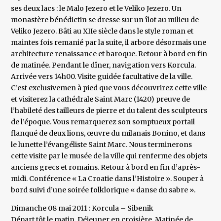
ses deux lacs : le Malo Jezero et le Veliko Jezero. Un
monastère bénédictin se dresse sur un îlot au milieu de
Veliko Jezero. Bâti au XIIe siècle dans le style roman et
maintes fois remanié par la suite, il arbore désormais une
architecture renaissance et baroque. Retour à bord en fin
de matinée. Pendant le dîner, navigation vers Korcula.
Arrivée vers 14h00. Visite guidée facultative de la ville.
C’est exclusivemen à pied que vous découvrirez cette ville
et visiterez la cathédrale Saint Marc (1420) preuve de
l’habileté des tailleurs de pierre et du talent des sculpteurs
de l’époque. Vous remarquerez son somptueux portail
flanqué de deux lions, œuvre du milanais Bonino, et dans
le lunette l’évangéliste Saint Marc. Nous terminerons
cette visite par le musée de la ville qui renferme des objets
anciens grecs et romains. Retour à bord en fin d’après-
midi. Conférence « La Croatie dans l’Histoire ». Souper à
bord suivi d’une soirée folklorique « danse du sabre ».
Dimanche 08 mai 2011 : Korcula – Sibenik
Départ tôt le matin. Déjeuner en croisière. Matinée de