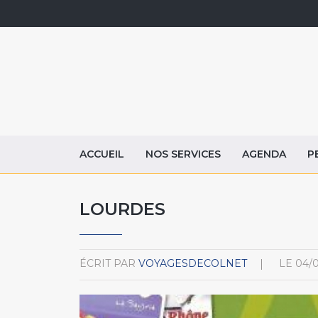
ACCUEIL
NOS SERVICES
AGENDA
P
LOURDES
ÉCRIT PAR
VOYAGESDECOLNET
LE
04/