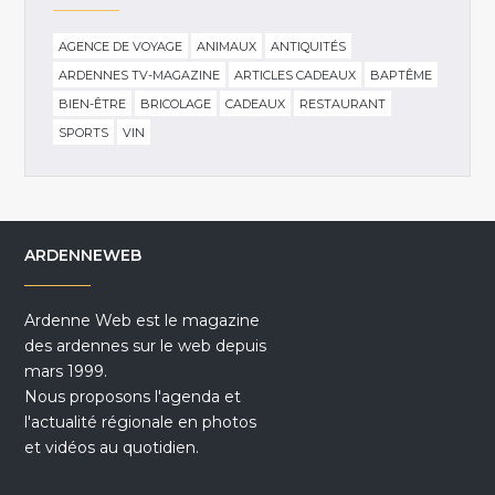
AGENCE DE VOYAGE
ANIMAUX
ANTIQUITÉS
ARDENNES TV-MAGAZINE
ARTICLES CADEAUX
BAPTÊME
BIEN-ÊTRE
BRICOLAGE
CADEAUX
RESTAURANT
SPORTS
VIN
ARDENNEWEB
Ardenne Web est le magazine
des ardennes sur le web depuis
mars 1999.
Nous proposons l'agenda et
l'actualité régionale en photos
et vidéos au quotidien.