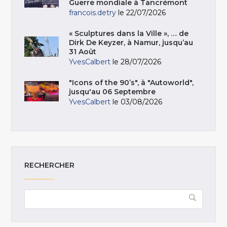
Guerre mondiale à Tancrémont
francois.detry
le 22/07/2026
« Sculptures dans la Ville », … de
Dirk De Keyzer, à Namur, jusqu’au
31 Août
YvesCalbert
le 28/07/2026
"Icons of the 90’s", à "Autoworld",
jusqu'au 06 Septembre
YvesCalbert
le 03/08/2026
RECHERCHER