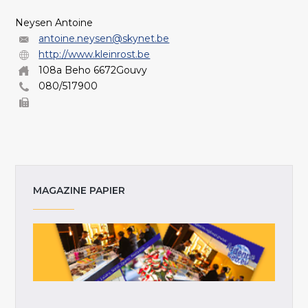
Neysen Antoine
antoine.neysen@skynet.be
http://www.kleinrost.be
108a Beho 6672Gouvy
080/517900
MAGAZINE PAPIER