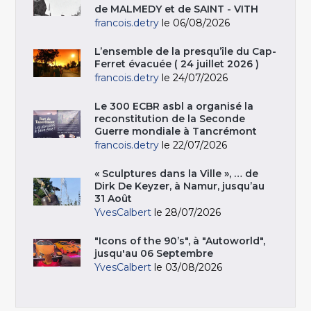
de MALMEDY et de SAINT - VITH
francois.detry
le 06/08/2026
L’ensemble de la presqu’île du Cap-
Ferret évacuée ( 24 juillet 2026 )
francois.detry
le 24/07/2026
Le 300 ECBR asbl a organisé la
reconstitution de la Seconde
Guerre mondiale à Tancrémont
francois.detry
le 22/07/2026
« Sculptures dans la Ville », … de
Dirk De Keyzer, à Namur, jusqu’au
31 Août
YvesCalbert
le 28/07/2026
"Icons of the 90’s", à "Autoworld",
jusqu'au 06 Septembre
YvesCalbert
le 03/08/2026