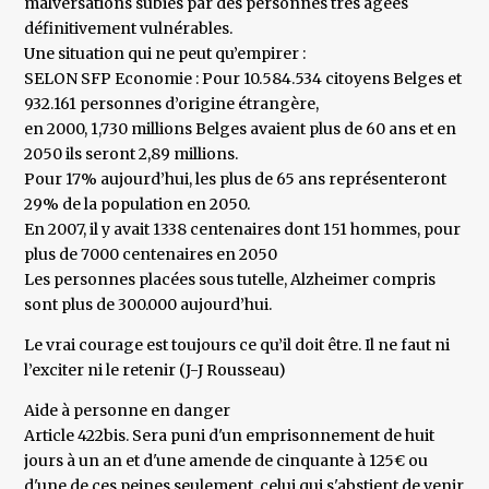
malversations subies par des personnes très âgées
définitivement vulnérables.
Une situation qui ne peut qu’empirer :
SELON SFP Economie : Pour 10.584.534 citoyens Belges et
932.161 personnes d’origine étrangère,
en 2000, 1,730 millions Belges avaient plus de 60 ans et en
2050 ils seront 2,89 millions.
Pour 17% aujourd’hui, les plus de 65 ans représenteront
29% de la population en 2050.
En 2007, il y avait 1338 centenaires dont 151 hommes, pour
plus de 7000 centenaires en 2050
Les personnes placées sous tutelle, Alzheimer compris
sont plus de 300.000 aujourd’hui.
Le vrai courage est toujours ce qu’il doit être. Il ne faut ni
l’exciter ni le retenir (J-J Rousseau)
Aide à personne en danger
Article 422bis. Sera puni d'un emprisonnement de huit
jours à un an et d'une amende de cinquante à 125€ ou
d'une de ces peines seulement, celui qui s'abstient de venir