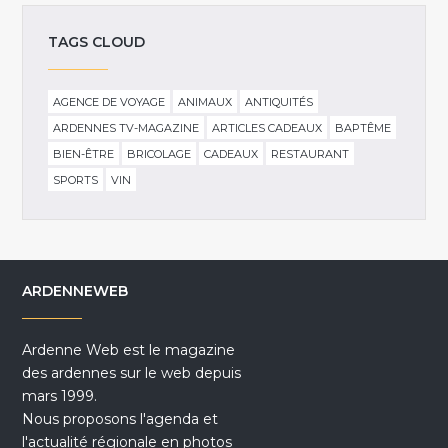
TAGS CLOUD
AGENCE DE VOYAGE
ANIMAUX
ANTIQUITÉS
ARDENNES TV-MAGAZINE
ARTICLES CADEAUX
BAPTÊME
BIEN-ÊTRE
BRICOLAGE
CADEAUX
RESTAURANT
SPORTS
VIN
ARDENNEWEB
Ardenne Web est le magazine
des ardennes sur le web depuis
mars 1999.
Nous proposons l'agenda et
l'actualité régionale en photos