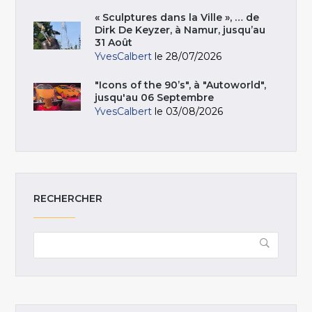
« Sculptures dans la Ville », … de
Dirk De Keyzer, à Namur, jusqu’au
31 Août
YvesCalbert
le 28/07/2026
"Icons of the 90’s", à "Autoworld",
jusqu'au 06 Septembre
YvesCalbert
le 03/08/2026
RECHERCHER