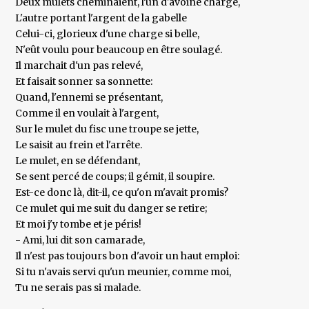
Deux mulets cheminaient, l'un d'avoine chargé,
L'autre portant l'argent de la gabelle
Celui-ci, glorieux d'une charge si belle,
N'eût voulu pour beaucoup en être soulagé.
Il marchait d'un pas relevé,
Et faisait sonner sa sonnette:
Quand, l'ennemi se présentant,
Comme il en voulait à l'argent,
Sur le mulet du fisc une troupe se jette,
Le saisit au frein et l'arrête.
Le mulet, en se défendant,
Se sent percé de coups; il gémit, il soupire.
Est-ce donc là, dit-il, ce qu'on m'avait promis?
Ce mulet qui me suit du danger se retire;
Et moi j'y tombe et je péris!
- Ami, lui dit son camarade,
Il n'est pas toujours bon d'avoir un haut emploi:
Si tu n'avais servi qu'un meunier, comme moi,
Tu ne serais pas si malade.