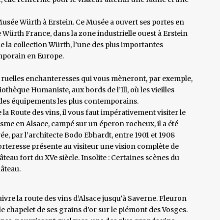
 Musée Würth à Erstein. Ce Musée a ouvert ses portes en
e Würth France, dans la zone industrielle ouest à Erstein
 de la collection Würth, l’une des plus importantes
emporain en Europe.
es ruelles enchanteresses qui vous mèneront, par exemple,
thèque Humaniste, aux bords de l’Ill, où les vieilles
 des équipements les plus contemporains.
la Route des vins, il vous faut impérativement visiter le
me en Alsace, campé sur un éperon rocheux, il a été
e, par l’architecte Bodo Ebhardt, entre 1901 et 1908
rteresse présente au visiteur une vision complète de
âteau fort du XVe siècle. Insolite : Certaines scènes du
hâteau.
uivre la route des vins d’Alsace jusqu’à Saverne. Fleuron
 le chapelet de ses grains d’or sur le piémont des Vosges.