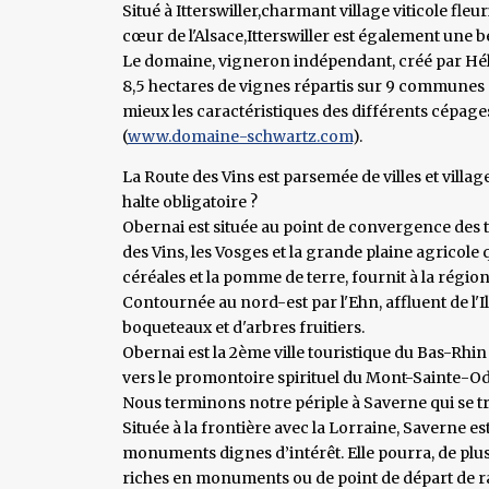
Situé à Itterswiller,charmant village viticole fle
cœur de l'Alsace,Itterswiller est également une 
Le domaine, vigneron indépendant, créé par Hél
8,5 hectares de vignes répartis sur 9 communes a
mieux les caractéristiques des différents cépage
(
www.domaine-schwartz.com
).
La Route des Vins est parsemée de villes et villag
halte obligatoire ?
Obernai est située au point de convergence des t
des Vins, les Vosges et la grande plaine agricole 
céréales et la pomme de terre, fournit à la régio
Contournée au nord-est par l'Ehn, affluent de l'Il
boqueteaux et d'arbres fruitiers.
Obernai est la 2ème ville touristique du Bas-Rhin 
vers le promontoire spirituel du Mont-Sainte-Odil
Nous terminons notre périple à Saverne qui se tr
Située à la frontière avec la Lorraine, Saverne es
monuments dignes d’intérêt. Elle pourra, de plus, 
riches en monuments ou de point de départ de r