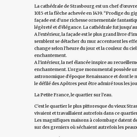
La cathédrale de Strasbourg est un chef d’œuvre 
1015 et la flèche achevée en 1439. “Prodige du gi
façade est d’une richesse ornementale fantastiqu
légèreté et d’élégance. La cathédrale fut jusqu’au 
A l’extérieur, la façade est le plus grand livre 
semblent se détacher du mur accentuent les effe
change selon l’heure du jour et la couleur du ciel
enchantement.
A l’intérieur, la nef élancée inspire au recueillem
enchantement. L’orgue monumental possède un 
astronomique d’époque Renaissance et dont le m
le défilé des Apôtres peut être admiré tous les jo
La Petite France, le quartier sur l’eau.
C’est le quartier le plus pittoresque du vieux St
vivaient et travaillaient autrefois dans ce quartier
Les magnifiques maisons à colombage datent des X
sur des greniers où séchaient autrefois les peaux