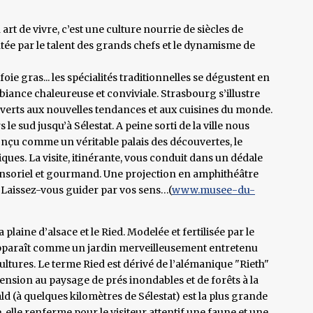
rt de vivre, c’est une culture nourrie de siècles de
tée par le talent des grands chefs et le dynamisme de
oie gras... les spécialités traditionnelles se dégustent en
mbiance chaleureuse et conviviale. Strasbourg s’illustre
uverts aux nouvelles tendances et aux cuisines du monde.
e sud jusqu’à Sélestat. A peine sorti de la ville nous
onçu comme un véritable palais des découvertes, le
es. La visite, itinérante, vous conduit dans un dédale
ensoriel et gourmand. Une projection en amphithéâtre
t. Laissez-vous guider par vos sens…(
www.musee-du-
a plaine d’alsace et le Ried. Modelée et fertilisée par le
e apparaît comme un jardin merveilleusement entretenu
ures. Le terme Ried est dérivé de l’alémanique "Rieth"
xtension au paysage de prés inondables et de forêts à la
ald (à quelques kilomètres de Sélestat) est la plus grande
 elle renferme pour le visiteur attentif une faune et une