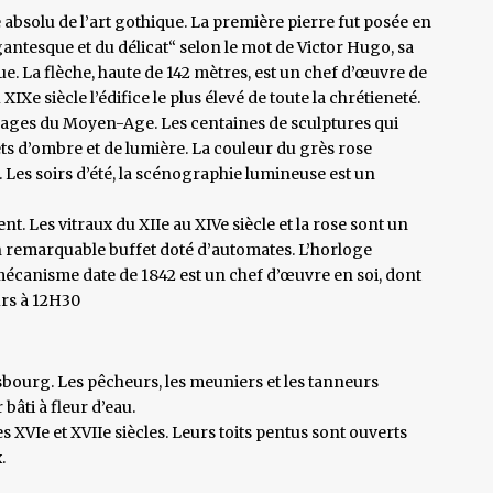
absolu de l’art gothique. La première pierre fut posée en
gantesque et du délicat“ selon le mot de Victor Hugo, sa
e. La flèche, haute de 142 mètres, est un chef d’œuvre de
XIXe siècle l’édifice le plus élevé de toute la chrétieneté.
d’images du Moyen-Age. Les centaines de sculptures qui
ts d’ombre et de lumière. La couleur du grès rose
. Les soirs d’été, la scénographie lumineuse est un
ent. Les vitraux du XIIe au XIVe siècle et la rose sont un
remarquable buffet doté d’automates. L’horloge
écanisme date de 1842 est un chef d’œuvre en soi, dont
urs à 12H30
rasbourg. Les pêcheurs, les meuniers et les tanneurs
 bâti à fleur d’eau.
VIe et XVIIe siècles. Leurs toits pentus sont ouverts
.