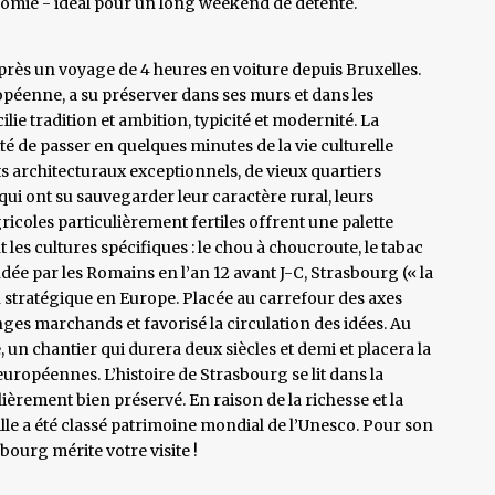
onomie - idéal pour un long weekend de détente.
ès un voyage de 4 heures en voiture depuis Bruxelles.
opéenne, a su préserver dans ses murs et dans les
lie tradition et ambition, typicité et modernité. La
té de passer en quelques minutes de la vie culturelle
 architecturaux exceptionnels, de vieux quartiers
qui ont su sauvegarder leur caractère rural, leurs
ricoles particulièrement fertiles offrent une palette
 les cultures spécifiques : le chou à choucroute, le tabac
dée par les Romains en l’an 12 avant J-C, Strasbourg (« la
on stratégique en Europe. Placée au carrefour des axes
anges marchands et favorisé la circulation des idées. Au
, un chantier qui durera deux siècles et demi et placera la
européennes. L’histoire de Strasbourg se lit dans la
ièrement bien préservé. En raison de la richesse et la
ille a été classé patrimoine mondial de l’Unesco. Pour son
sbourg mérite votre visite !