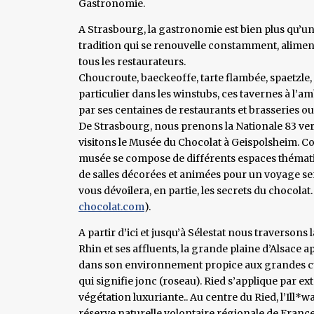
Gastronomie.
A Strasbourg, la gastronomie est bien plus qu’un a
tradition qui se renouvelle constamment, alimen
tous les restaurateurs.
Choucroute, baeckeoffe, tarte flambée, spaetzle, f
particulier dans les winstubs, ces tavernes à l’a
par ses centaines de restaurants et brasseries o
De Strasbourg, nous prenons la Nationale 83 vers l
visitons le Musée du Chocolat à Geispolsheim. C
musée se compose de différents espaces thématiqu
de salles décorées et animées pour un voyage s
vous dévoilera, en partie, les secrets du chocola
chocolat.com
).
A partir d’ici et jusqu’à Sélestat nous traversons l
Rhin et ses affluents, la grande plaine d’Alsac
dans son environnement propice aux grandes cult
qui signifie jonc (roseau). Ried s’applique par e
végétation luxuriante.. Au centre du Ried, l’Ill*w
réserve naturelle volontaire régionale de France,