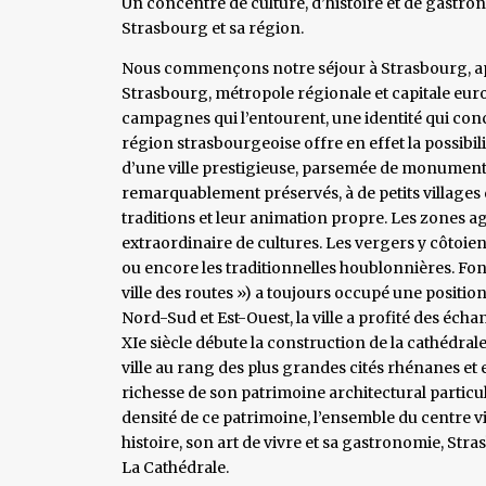
Un concentré de culture, d’histoire et de gastr
Strasbourg et sa région.
Nous commençons notre séjour à Strasbourg, apr
Strasbourg, métropole régionale et capitale eur
campagnes qui l’entourent, une identité qui conci
région strasbourgeoise offre en effet la possibili
d’une ville prestigieuse, parsemée de monuments
remarquablement préservés, à de petits villages 
traditions et leur animation propre. Les zones ag
extraordinaire de cultures. Les vergers y côtoient
ou encore les traditionnelles houblonnières. Fon
ville des routes ») a toujours occupé une positi
Nord-Sud et Est-Ouest, la ville a profité des éch
XIe siècle débute la construction de la cathédrale
ville au rang des plus grandes cités rhénanes et 
richesse de son patrimoine architectural particul
densité de ce patrimoine, l’ensemble du centre v
histoire, son art de vivre et sa gastronomie, Stra
La Cathédrale.