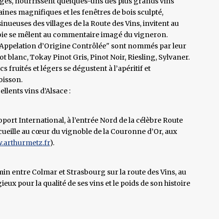
osges, nourrissent quelques-uns des plus grands vins
aines magnifiques et les fenêtres de bois sculpté,
inueuses des villages de la Route des Vins, invitent au
la joie se mêlent au commentaire imagé du vigneron.
 à "Appelation d’Origine Contrôlée" sont nommés par leur
ot blanc, Tokay Pinot Gris, Pinot Noir, Riesling, Sylvaner.
fruités et légers se dégustent à l’apéritif et
oisson.
lents vins d’Alsace :
ort International, à l’entrée Nord de la célèbre Route
cueille au cœur du vignoble de la Couronne d’Or, aux
arthurmetz.fr
).
in entre Colmar et Strasbourg sur la route des Vins, au
ieux pour la qualité de ses vins et le poids de son histoire