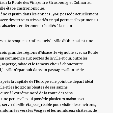
uri,sur la Route des Vins,entre Strasbourg et Colmar au
belle étape gastronomique.
ène et Justin dans les années 1960 possède actuellement
vec des terroirs très variés ce qui permet d'exprimer au
s alsaciens entièrement récoltés à la main
es pittoresque parmi lesquels la ville d’Obernai est une
rois grandes régions d'Alsace : le vignoble avec sa Route
qui commence aux portes de la ville et qui, outre les
n, asperge, tabac et le fameux chou à choucroute.
l, la ville s'épanouit dans un paysage vallonné de
après la capitale de l'Europe et le point de départ idéal
e et les horizons bleutés de ses sapins.
ouve à l’extrême nord de la route des Vins.
t une petite ville qui possède plusieurs maisons et
servir de ville étape agréable pour visiter les environs,
andonnées vers les Vosges et les nombreux châteaux de