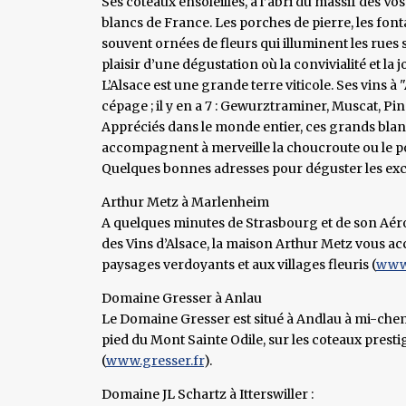
Ses coteaux ensoleillés, à l’abri du massif des V
blancs de France. Les porches de pierre, les font
souvent ornées de fleurs qui illuminent les rues s
plaisir d’une dégustation où la convivialité et 
L’Alsace est une grande terre viticole. Ses vins
cépage ; il y en a 7 : Gewurztraminer, Muscat, Pin
Appréciés dans le monde entier, ces grands blancs 
accompagnent à merveille la choucroute ou le p
Quelques bonnes adresses pour déguster les excel
Arthur Metz à Marlenheim
A quelques minutes de Strasbourg et de son Aérop
des Vins d’Alsace, la maison Arthur Metz vous ac
paysages verdoyants et aux villages fleuris (
www.
Domaine Gresser à Anlau
Le Domaine Gresser est situé à Andlau à mi-chem
pied du Mont Sainte Odile, sur les coteaux prestig
(
www.gresser.fr
).
Domaine JL Schartz à Itterswiller :