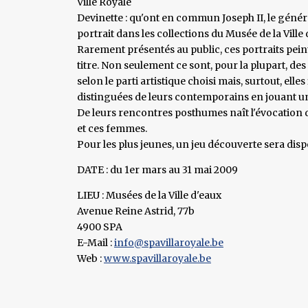
Ville Royale
Devinette : qu'ont en commun Joseph II, le général
portrait dans les collections du Musée de la Ville d
Rarement présentés au public, ces portraits peint
titre. Non seulement ce sont, pour la plupart, 
selon le parti artistique choisi mais, surtout, elle
distinguées de leurs contemporains en jouant un r
De leurs rencontres posthumes naît l'évocation 
et ces femmes.
Pour les plus jeunes, un jeu découverte sera disp
DATE : du 1er mars au 31 mai 2009
LIEU : Musées de la Ville d'eaux
Avenue Reine Astrid, 77b
4900 SPA
E-Mail :
info@spavillaroyale.be
Web :
www.spavillaroyale.be