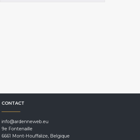
CONTACT
info@ardenneweb.eu
9e Fontenaille
6661 Mont-Houffalize, Belgique