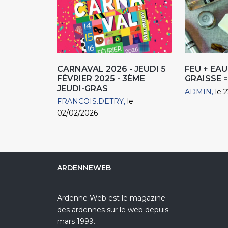
CARNAVAL 2026 - JEUDI 5
FEU + EAU
FÉVRIER 2025 - 3ÈME
GRAISSE 
JEUDI-GRAS
ADMIN
le 
FRANCOIS.DETRY
le
02/02/2026
ARDENNEWEB
Ardenne Web est le magazine
des ardennes sur le web depuis
mars 1999.