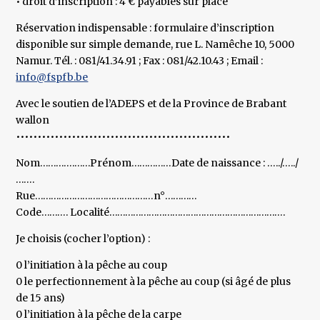
• droit d’inscription : 4 € payables sur place
Réservation indispensable : formulaire d’inscription
disponible sur simple demande, rue L. Namêche 10, 5000
Namur. Tél. : 081/41.34.91 ; Fax : 081/42.10.43 ; Email :
info@fspfb.be
Avec le soutien de l’ADEPS et de la Province de Brabant
wallon
••••••••••••••••••••••••••••••••••••••••••••••••••
Nom………….……Prénom……………Date de naissance : …../…../
…….
Rue………………………………………n°…………
Code………. Localité………………………………………………………….
Je choisis (cocher l’option) :
0 l’initiation à la pêche au coup
0 le perfectionnement à la pêche au coup (si âgé de plus
de 15 ans)
0 l’initiation à la pêche de la carpe