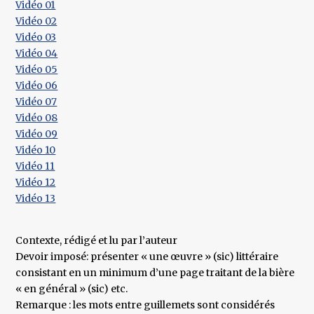
Vidéo 01
​Vidéo 02
Vidéo 03
​Vidéo 04
Vidéo 05
​Vidéo 06
​Vidéo 07
​Vidéo 08
Vidéo 09
​Vidéo 10
Vidéo 11
​Vidéo 12
​Vidéo 13
Contexte, rédigé et lu par l’auteur
Devoir imposé: présenter « une œuvre » (sic) littéraire
consistant en un minimum d’une page traitant de la bière
« en général » (sic) etc.
Remarque : les mots entre guillemets sont considérés