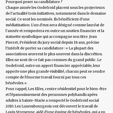
Pourquoi poser sa candidature ?
Chaque année les Godefroid placent sous les projecteurs
de l’actualité trois initiatives, notamment dans le domaine
social. Ce sont les nominés. Ils bénéficient d’une
médiatisation. L’un d’eux sera désigné comme lauréat de
l’année et remportera en outre un soutien financier et la
statuette symbolique qui accompagne son titre. Jean
Pierret, Président du jury social depuis 18 ans, précise
l’intérêt de porter sa candidature : « La plupart des
associations œuvrent le plus souvent dans la discrétion.
Elles ne sont de ce fait pas connues du grand public. Le
Godefroid, outre un apport financier appréciable, leur
apporte une plus grande visibilité, chacun peut se rendre
compte de l'énorme travail fourni par tous ces
bénévoles ».
Pour rappel, Les Elfes, centre résidentiel pour le bien-être
et l'épanouissement des personnes polyhandicapées
adultes à Sainte-Marie a remporté le Godefroid social
2010. Les Luxembourgeois ont découvert le travail de
Louis Strepenne, aidé d'une équipe de bénévoles, qui a vu