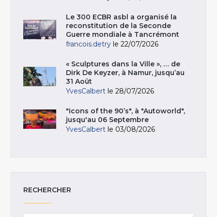
Le 300 ECBR asbl a organisé la
reconstitution de la Seconde
Guerre mondiale à Tancrémont
francois.detry
le 22/07/2026
« Sculptures dans la Ville », … de
Dirk De Keyzer, à Namur, jusqu’au
31 Août
YvesCalbert
le 28/07/2026
"Icons of the 90’s", à "Autoworld",
jusqu'au 06 Septembre
YvesCalbert
le 03/08/2026
RECHERCHER