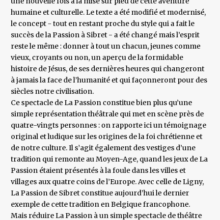
une nouvelle fois à la mise sur pied de cette aventure
humaine et culturelle. Le texte a été modifié et modernisé,
le concept - tout en restant proche du style qui a fait le
succès de la Passion à Sibret - a été changé mais l’esprit
reste le même : donner à tout un chacun, jeunes comme
vieux, croyants ou non, un aperçu de la formidable
histoire de Jésus, de ses dernières heures qui changeront
à jamais la face de l’humanité et qui façonneront pour des
siècles notre civilisation.
Ce spectacle de La Passion constitue bien plus qu’une
simple représentation théâtrale qui met en scène près de
quatre-vingts personnes : on rapporte ici un témoignage
original et ludique sur les origines de la foi chrétienne et
de notre culture. Il s’agit également des vestiges d’une
tradition qui remonte au Moyen-Age, quand les jeux de La
Passion étaient présentés à la foule dans les villes et
villages aux quatre coins de l’Europe. Avec celle de Ligny,
La Passion de Sibret constitue aujourd’hui le dernier
exemple de cette tradition en Belgique francophone.
Mais réduire La Passion à un simple spectacle de théâtre