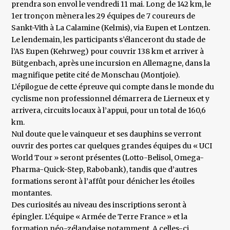
prendra son envol le vendredi 11 mai. Long de 142 km, le
1er tronçon mènera les 29 équipes de 7 coureurs de
Sankt-Vith à La Calamine (Kelmis), via Eupen et Lontzen.
Le lendemain, les participants s’élanceront du stade de
l’AS Eupen (Kehrweg) pour couvrir 138 km et arriver à
Bütgenbach, après une incursion en Allemagne, dans la
magnifique petite cité de Monschau (Montjoie).
L’épilogue de cette épreuve qui compte dans le monde du
cyclisme non professionnel démarrera de Lierneux et y
arrivera, circuits locaux à l’appui, pour un total de 160,6
km.
Nul doute que le vainqueur et ses dauphins se verront
ouvrir des portes car quelques grandes équipes du « UCI
World Tour » seront présentes (Lotto-Belisol, Omega-
Pharma-Quick-Step, Rabobank), tandis que d’autres
formations seront à l’affût pour dénicher les étoiles
montantes.
Des curiosités au niveau des inscriptions seront à
épingler. L’équipe « Armée de Terre France » et la
formation néo-zélandaise notamment. A celles-ci