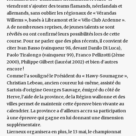
viendront s’ajouter des teams flamands, néerlandais et
allemands, sans oublier les régionaux de « Vérandas
Willems », basés à Libramont et le « Vélo Club Ardenne ».
A de nombreuses reprises, de jeunes talents se sont
révélés ou ont confirmé leurs possibilités lors de cette
course. Pour ne parler que des plus récents, il convient de
citer Ivan Basso (vainqueur 98, devant Danilo Di Luca),
Paolo Tiralongo (vainqueur 99), Franco Pellizotti (2ème
2000), Philippe Gilbert (lauréat 2002) et bien d’autres
encore !
Comme l’a souligné le Président du « Hawy-Soumagne »,
Christian Lebeau, ancien coureur lui-même, assisté du
Sartois d’origine Georges Sauvage, émigré du côté de
Herve, l’aide de la province, de la Région wallonne et des
villes permet de maintenir cette épreuve bien vivante au
calendrier. La province a d’ailleurs accru sa participation
à une épreuve qui gagne en lui donnant une dimension
supplémentaire.
Lierneux organisera en plus, le 13 mai, le championnat