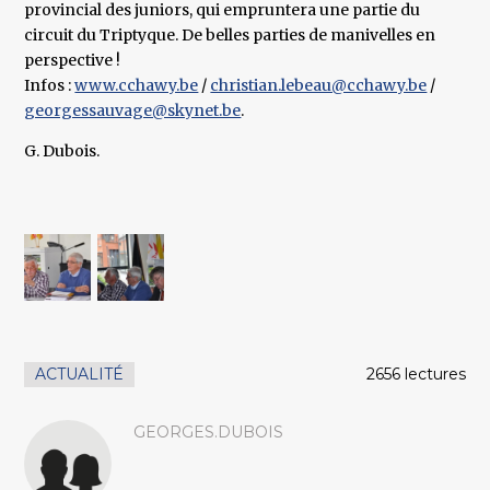
provincial des juniors, qui empruntera une partie du
circuit du Triptyque. De belles parties de manivelles en
perspective !
Infos :
www.cchawy.be
/
christian.lebeau@cchawy.be
/
georgessauvage@skynet.be
.
G. Dubois.
ACTUALITÉ
2656 lectures
GEORGES.DUBOIS