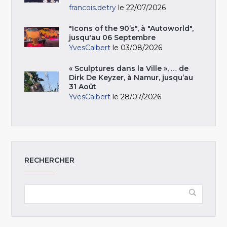
francois.detry
le 22/07/2026
"Icons of the 90’s", à "Autoworld",
jusqu'au 06 Septembre
YvesCalbert
le 03/08/2026
« Sculptures dans la Ville », … de
Dirk De Keyzer, à Namur, jusqu’au
31 Août
YvesCalbert
le 28/07/2026
RECHERCHER