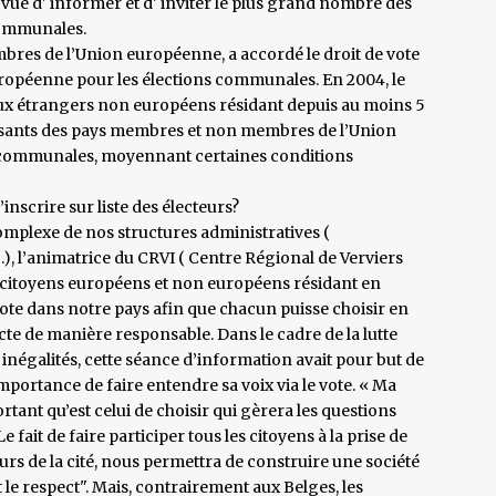
ue d' informer et d' inviter le plus grand nombre des
 communales.
mbres de l’Union européenne, a accordé le droit de vote
 européenne pour les élections communales. En 2004, le
 aux étrangers non européens résidant depuis au moins 5
tissants des pays membres et non membres de l’Union
 communales, moyennant certaines conditions
nscrire sur liste des électeurs?
complexe de nos structures administratives (
 l’animatrice du CRVI ( Centre Régional de Verviers
es citoyens européens et non européens résidant en
vote dans notre pays afin que chacun puisse choisir en
cte de manière responsable. Dans le cadre de la lutte
 inégalités, cette séance d’information avait pour but de
importance de faire entendre sa voix via le vote. « Ma
ortant qu’est celui de choisir qui gèrera les questions
 fait de faire participer tous les citoyens à la prise de
eurs de la cité, nous permettra de construire une société
et le respect". Mais, contrairement aux Belges, les