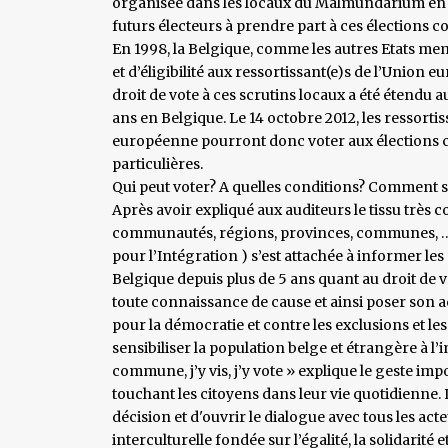
organisée dans les locaux du Malmundarium en v
futurs électeurs à prendre part à ces élections
En 1998, la Belgique, comme les autres Etats me
et d’éligibilité aux ressortissant(e)s de l’Union
droit de vote à ces scrutins locaux a été étendu
ans en Belgique. Le 14 octobre 2012, les ressor
européenne pourront donc voter aux élections
particulières.
Qui peut voter? A quelles conditions? Comment s’i
Après avoir expliqué aux auditeurs le tissu très 
communautés, régions, provinces, communes, …),
pour l’Intégration ) s’est attachée à informer l
Belgique depuis plus de 5 ans quant au droit de 
toute connaissance de cause et ainsi poser son a
pour la démocratie et contre les exclusions et les
sensibiliser la population belge et étrangère à l’
commune, j’y vis, j’y vote » explique le geste imp
touchant les citoyens dans leur vie quotidienne. Le
décision et d'ouvrir le dialogue avec tous les act
interculturelle fondée sur l’égalité, la solidarité 