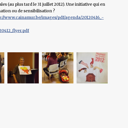
es (au plus tard le 31 juillet 2012). Une initiative qui en
tion ou de sensibilisation ?
p://www.cainamur.be/images/pdf/agenda/20120416_-
0412_flyer.pdf