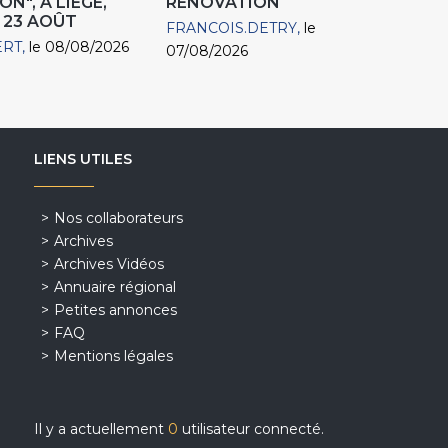
N", À LIÈGE,
RÉNOVATION
 23 AOÛT
FRANCOIS.DETRY
le
ERT
le 08/08/2026
07/08/2026
LIENS UTILES
Nos collaborateurs
Archives
Archives Vidéos
Annuaire régional
Petites annonces
FAQ
Mentions légales
Il y a actuellement
0
utilisateur connecté.