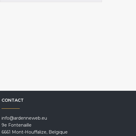
CONTACT
info@ardenneweb.eu
9e Fontenaille
6661 Mont-Houffalize, Belgique