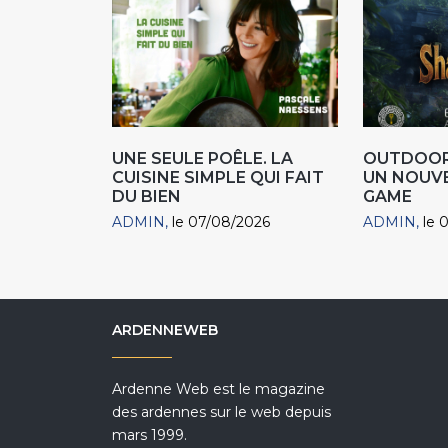
UNE SEULE POÊLE. LA
OUTDOOR
CUISINE SIMPLE QUI FAIT
UN NOUV
DU BIEN
GAME
ADMIN
le 07/08/2026
ADMIN
le 
ARDENNEWEB
Ardenne Web est le magazine
des ardennes sur le web depuis
mars 1999.