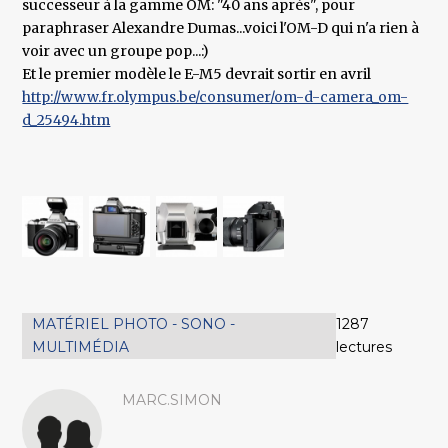
successeur à la gamme OM: "40 ans après", pour
paraphraser Alexandre Dumas...voici l'OM-D qui n'a rien à
voir avec un groupe pop...:)
Et le premier modèle le E-M5 devrait sortir en avril
http://www.fr.olympus.be/consumer/om-d-camera_om-
d_25494.htm
MATÉRIEL PHOTO - SONO -
1287
MULTIMÉDIA
lectures
MARC.SIMON