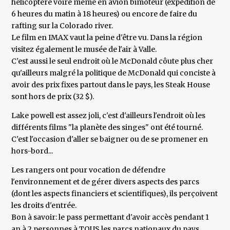
hélicoptère voire même en avion bimoteur (expédition de
6 heures du matin à 18 heures) ou encore de faire du
rafting sur la Colorado river.
Le film en IMAX vaut la peine d'être vu. Dans la région
visitez également le musée de l'air à Valle.
C'est aussi le seul endroit où le McDonald côute plus cher
qu'ailleurs malgré la politique de McDonald qui conciste à
avoir des prix fixes partout dans le pays, les Steak House
sont hors de prix (32 $).
Lake powell est assez joli, c'est d'ailleurs l'endroit où les
différents films "la planète des singes" ont été tourné.
C'est l'occasion d'aller se baigner ou de se promener en
hors-bord...
Les rangers ont pour vocation de défendre
l'environnement et de gérer divers aspects des parcs
(dont les aspects financiers et scientifiques), ils perçoivent
les droits d'entrée.
Bon à savoir: le pass permettant d'avoir accès pendant 1
an à 2 personnes à TOUS les parcs nationaux du pays