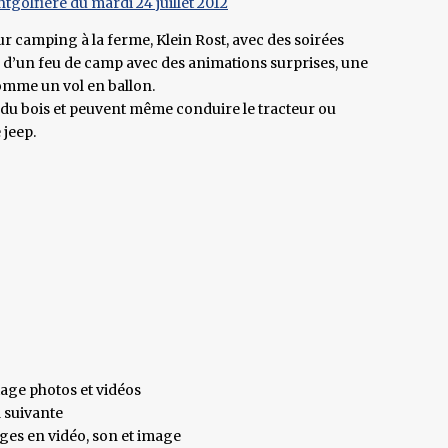
tgolfière du mardi 24 juillet 2012
r camping à la ferme, Klein Rost, avec des soirées
r d’un feu de camp avec des animations surprises, une
omme un vol en ballon.
 du bois et peuvent même conduire le tracteur ou
 jeep.
tage photos et vidéos
a suivante
ages en vidéo, son et image