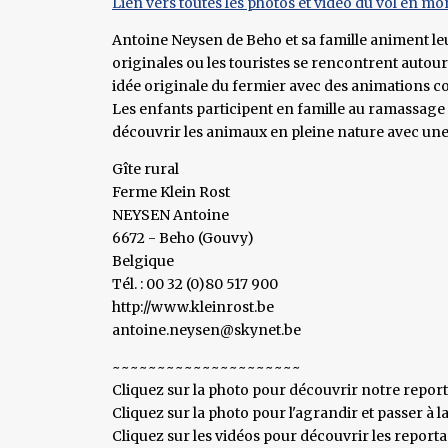
Lien vers toutes les photos et vidéo du vol en mon
Antoine Neysen de Beho et sa famille animent leu
originales ou les touristes se rencontrent autou
idée originale du fermier avec des animations c
Les enfants participent en famille au ramassage
découvrir les animaux en pleine nature avec une
Gîte rural
Ferme Klein Rost
NEYSEN Antoine
6672 - Beho (Gouvy)
Belgique
Tél. : 00 32 (0)80 517 900
http://www.kleinrost.be
antoine.neysen@skynet.be
~~~~~~~~~~~~~~~~~~~~~
Cliquez sur la photo pour découvrir notre repor
Cliquez sur la photo pour l'agrandir et passer à l
Cliquez sur les vidéos pour découvrir les report