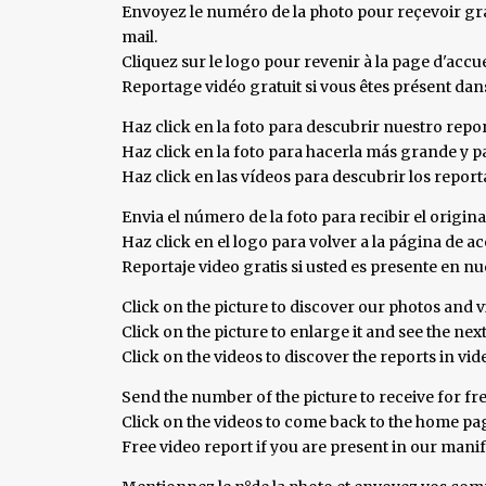
Envoyez le numéro de la photo pour reçevoir grat
mail.
Cliquez sur le logo pour revenir à la page d'accue
Reportage vidéo gratuit si vous êtes présent da
Haz click en la foto para descubrir nuestro repor
Haz click en la foto para hacerla más grande y pa
Haz click en las vídeos para descubrir los repor
Envia el número de la foto para recibir el origina
Haz click en el logo para volver a la página de aco
Reportaje video gratis si usted es presente en 
Click on the picture to discover our photos and v
Click on the picture to enlarge it and see the nex
Click on the videos to discover the reports in vi
Send the number of the picture to receive for fre
Click on the videos to come back to the home page
Free video report if you are present in our mani