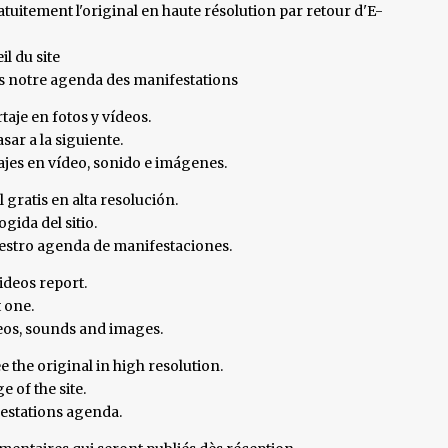
uitement l'original en haute résolution par retour d'E-
il du site
ns notre agenda des manifestations
taje en fotos y vídeos.
sar a la siguiente.
tajes en vídeo, sonido e imágenes.
l gratis en alta resolución.
gida del sitio.
nuestro agenda de manifestaciones.
ideos report.
t one.
deos, sounds and images.
e the original in high resolution.
 of the site.
festations agenda.