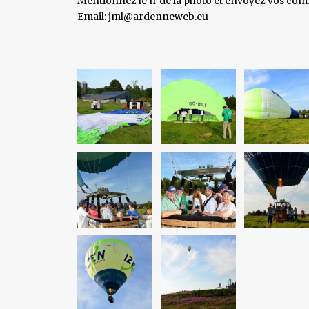
Mentionnez le n°de la photo et envoyez vos comm
Email: jml@ardenneweb.eu