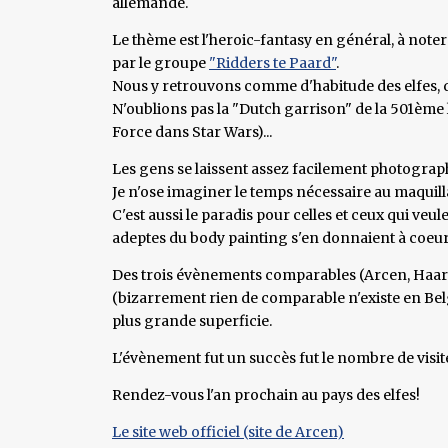
allemande.
Le thème est l'heroic-fantasy en général, à note
par le groupe
"Ridders te Paard"
.
Nous y retrouvons comme d'habitude des elfes, de
N'oublions pas la "Dutch garrison" de la 501ème 
Force dans Star Wars)...
Les gens se laissent assez facilement photograph
Je n'ose imaginer le temps nécessaire au maquill
C'est aussi le paradis pour celles et ceux qui ve
adeptes du body painting s'en donnaient à coeur 
Des trois évènements comparables (Arcen, Haarzui
(bizarrement rien de comparable n'existe en Belg
plus grande superficie.
L'évènement fut un succès fut le nombre de visit
Rendez-vous l'an prochain au pays des elfes!
Le site web officiel (site de Arcen)