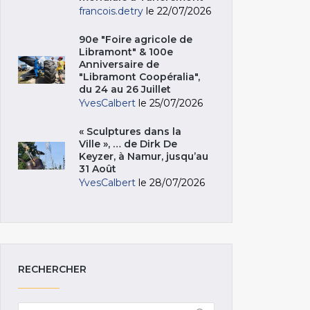
francois.detry
le 22/07/2026
90e "Foire agricole de
Libramont" & 100e
Anniversaire de
"Libramont Coopéralia",
du 24 au 26 Juillet
YvesCalbert
le 25/07/2026
« Sculptures dans la
Ville », … de Dirk De
Keyzer, à Namur, jusqu’au
31 Août
YvesCalbert
le 28/07/2026
RECHERCHER